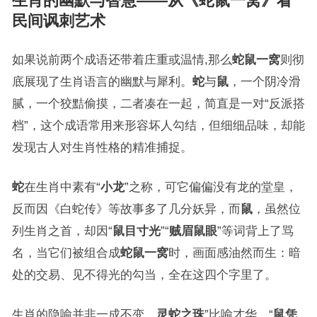
生肖的幽默与智慧——从《
蛇鼠一窝
》看
民间讽刺艺术
如果说前两个成语还带着庄重或温情,那么
蛇鼠一窝
则彻
底展现了生肖语言的幽默与犀利。
蛇
与
鼠
，一个阴冷滑
腻，一个狡黠偷摸，二者凑在一起，简直是一对“反派搭
档”，这个成语常用来形容坏人勾结，但细细品味，却能
发现古人对生肖性格的精准捕捉。
蛇
在生肖中素有“
小龙
”之称，可它偏偏没有龙的堂皇，
反而因《白蛇传》等故事多了几分妖异，而
鼠
，虽然位
列生肖之首，却因“
鼠目寸光
”“
贼眉鼠眼
”等词背上了骂
名，当它们被组合成
蛇鼠一窝
时，画面感油然而生：暗
处的交易、见不得光的勾当，全在这四个字里了。
生肖的隐喻并非一成不变。
灵蛇之珠
”比喻才华，“
鼠凭