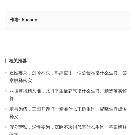
作者:
huasuo
战场残戟裂甲沉，风沙难掩悲泪歌指哪个生肖,答案阐释落实
五岁离家随父走，红波一八旺零二是解哪个生肖,准确释述落实
上一篇
下一篇
相关推荐
逞性妄为，沉吟不决，卑辞重币，假公营私指什么生肖、答
案解释落实
八挂算得精又准，此肖平生最霸气指什么生肖、精选落实解
答
羞与为伍，三阳开泰打一精准什么正确生肖、揭晓生肖成语
释义
假公营私，逞性妄为，沉吟不决指代表什么生肖、答案解释
落实