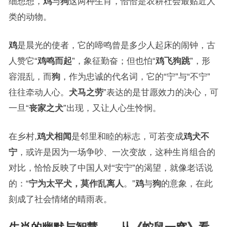
细想想，
鸡
与
狗
这两种生肖，恰恰是农耕社会最贴近人
类的动物。
鸡
是晨光的使者，它的啼鸣曾是多少人起床的闹钟，古
人赞它“
鸡鸣而起
”，象征勤奋；但也怕“
鸡飞狗跳
”，形
容混乱，而
狗
，作为忠诚的代名词，它的“宁”与“不宁”
往往牵动人心。
犬马之劳
”表达的是甘愿效力的决心，可
一旦“
丧家之犬
”出现，又让人心生怜悯。
在乡村,
鸡犬相闻
是邻里和睦的标志，可若变成
鸡犬不
宁
，或许是因为一场争吵、一次变故，这种生肖组合的
对比，恰恰反映了中国人对“安宁”的渴望，就像老话说
的：“
宁为太平犬，莫作乱离人
。”
鸡
与
狗
的意象，在此
刻成了社会情绪的晴雨表。