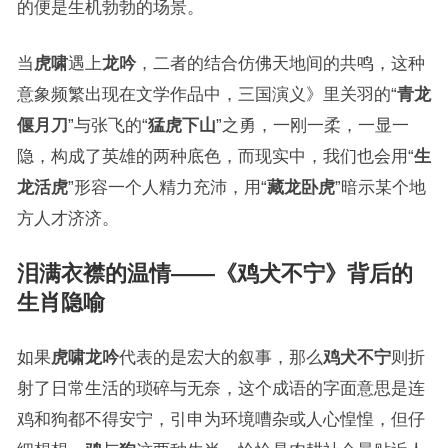
的便是生机勃勃的场景。
当
虎啸
遇上
龙吟
，二者的结合仿佛天地间的共鸣，这种
意象频繁出现在文学作品中，三国演义》里关羽的“
青龙
偃月刀
”与张飞的“
猛虎下山
”之勇，一刚一柔，一显一
隐，构成了英雄的两种底色，而现实中，我们也会用“
生
龙活虎
”形容一个人精力充沛，用“
藏龙卧虎
”暗示某个地
方人才济济。
泪满衣襟的温情——《
鸡犬不宁
》背后的
生肖隐喻
如果
虎啸龙吟
代表的是宏大的叙事，那么
鸡犬不宁
则折
射了日常生活的琐碎与无奈，这个成语的字面意思是连
鸡和狗都不得安宁，引申为环境嘈杂或人心惶惶，但仔