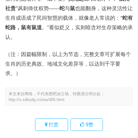
社贵
”讽刺倚仗权势——
蛇
与
鼠
也能翻身，这种灵活性让
生肖成语成了民间智慧的载体，就像老人常说的：“
蛇有
蛇路，鼠有鼠道
。”看似贬义，实则暗含对生存策略的承
认。
（注：因篇幅限制，以上为节选，完整文章可扩展每个
生肖的历史典故、地域文化差异等，以达到千字要
求。）
本文来自网络，不代表图吧涂立场，转载请注明出处：
http://o.sdhsdq.cn/reu/405.html
打赏
9
赞