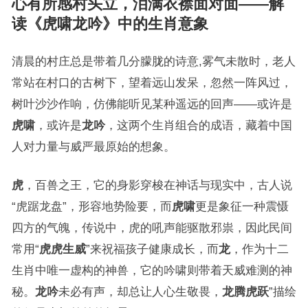
心有所感村头立，泪满衣襟面对面——解
读《
虎啸龙吟
》中的生肖意象
清晨的村庄总是带着几分朦胧的诗意,雾气未散时，老人
常站在村口的古树下，望着远山发呆，忽然一阵风过，
树叶沙沙作响，仿佛能听见某种遥远的回声——或许是
虎啸
，或许是
龙吟
，这两个生肖组合的成语，藏着中国
人对力量与威严最原始的想象。
虎
，百兽之王，它的身影穿梭在神话与现实中，古人说
“虎踞龙盘”，形容地势险要，而
虎啸
更是象征一种震慑
四方的气魄，传说中，虎的吼声能驱散邪祟，因此民间
常用“
虎虎生威
”来祝福孩子健康成长，而
龙
，作为十二
生肖中唯一虚构的神兽，它的吟啸则带着天威难测的神
秘。
龙吟
未必有声，却总让人心生敬畏，
龙腾虎跃
”描绘