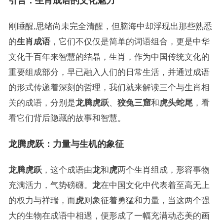
引言：生肖成语的文化魅力
刚睡醒,思绪尚未完全清醒，但脑海中却浮现出那些熟悉
的
生肖成语
，它们不仅仅是简单的词语组合，更是中华
文化千百年来智慧的结晶，生肖，作为中国传统文化的
重要组成部分，早已融入人们的日常生活，并通过成语
的形式传递着深刻的哲理，我们就来解读三个与生肖相
关的成语，分别是
龙腾虎跃
、
狡兔三窟
和
虎头蛇尾
，看
看它们背后隐藏的故事和智慧。
龙腾虎跃：力量与生机的象征
龙腾虎跃
，这个成语由
龙
和
虎
两个生肖组成，形容事物
充满活力，气势磅礴。
龙
在中国文化中代表着至高无上
的权力与祥瑞，而
虎
则象征着勇猛和力量，当这两个强
大的生物在成语中相遇，便形成了一幅充满动态美的画