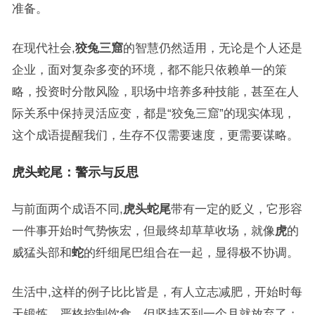
准备。
在现代社会,
狡兔三窟
的智慧仍然适用，无论是个人还是
企业，面对复杂多变的环境，都不能只依赖单一的策
略，投资时分散风险，职场中培养多种技能，甚至在人
际关系中保持灵活应变，都是“狡兔三窟”的现实体现，
这个成语提醒我们，生存不仅需要速度，更需要谋略。
虎头蛇尾：警示与反思
与前面两个成语不同,
虎头蛇尾
带有一定的贬义，它形容
一件事开始时气势恢宏，但最终却草草收场，就像
虎
的
威猛头部和
蛇
的纤细尾巴组合在一起，显得极不协调。
生活中,这样的例子比比皆是，有人立志减肥，开始时每
天锻炼、严格控制饮食，但坚持不到一个月就放弃了；