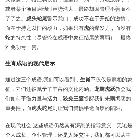
或者某个项目启动时声势浩大，最终却因管理不善而不
了了之。
虎头蛇尾
警示我们，成功不在于开始的激情，
而在于持之以恒的毅力，如果只有
虎
的爆发力，而没有
蛇
的持久性（尽管蛇在成语中象征结尾的薄弱），最终
难免功亏一篑。
生肖成语的现代启示
通过这三个成语,我们可以看到，
生肖
不仅仅是属相的象
征，它们还被赋予了丰富的文化内涵。
龙腾虎跃
教会我
们如何平衡力量与活力，
狡兔三窟
提醒我们未雨绸缪的
重要性，而
虎头蛇尾
则让我们警惕半途而废的陷阱。
在现代社会,这些成语仍然具有深刻的指导意义，无论是
个人成长、企业管理，还是人际交往，我们都可以从中