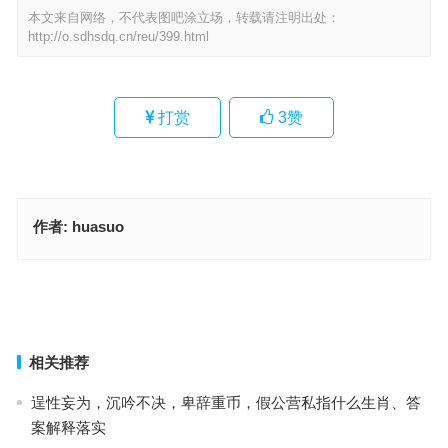
本文来自网络，不代表图吧涂立场，转载请注明出处：
http://o.sdhsdq.cn/reu/399.html
打赏
3
赞
作者:
huasuo
生离死别是什么生肖,细释诗意落实
化整为零指一什么生肖,典解执行落实
上一篇
下一篇
相关推荐
逞性妄为，沉吟不决，卑辞重币，假公营私指什么生肖、答
案解释落实