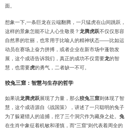
面。
想象一下,一条巨龙在云端翻腾，一只猛虎在山间跳跃，
这样的景象怎能不让人心生敬畏？
龙腾虎跃
不仅仅形容
自然界的壮丽，也常用于比喻人的精神状态——比如运
动员在赛场上奋力拼搏，或者企业在新市场中蓬勃发
展，这个成语告诉我们，真正的成功不仅需要
龙
的智
慧，也需要
虎
的勇气，二者缺一不可。
狡兔三窟：智慧与生存的哲学
如果说
龙腾虎跃
展现了力量，那么
狡兔三窟
则体现了智
慧，这个成语源自《战国策》，讲述了一只聪明的兔子
为了躲避猎人的追捕，挖了三个洞穴作为藏身之处。
兔
在生肖中象征着机敏和谨慎，而“三窟”则代表着周全的