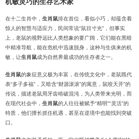
机敏灵巧的生存艺术家
在十二生肖中，
生肖鼠
排在首位，看似小巧，却蕴含着
惊人的智慧与适应力，民间常说“鼠目寸光”，但事实
上，老鼠的视野远比人类想象的要广阔，它们能在黑暗
中精准导航，能在危机中迅速脱身，这种与生俱来的机
敏，让
生肖鼠
成为自然界最成功的生存者之一。
生肖鼠
的象征意义极为丰富，在传统文化中，老鼠既代
表“多子多福”，又暗含“财源滚滚”的寓意，鼠咬天开”的
传说，描述老鼠用牙齿啃破混沌，为人类带来光明，而
在现代社会中，
生肖鼠
的人往往被赋予“精明”“灵活”的
特质，他们擅长抓住机遇，甚至在逆境中也能找到突破
口。