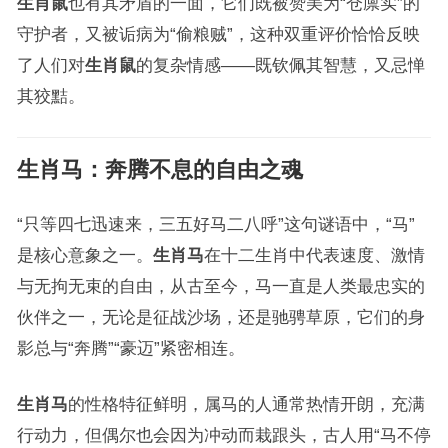
生肖鼠
也有其矛盾的一面，它们既被赞美为“仓廪实”的
守护者，又被诟病为“偷粮贼”，这种双重评价恰恰反映
了人们对
生肖鼠
的复杂情感——既钦佩其智慧，又忌惮
其狡黠。
生肖马：奔腾不息的自由之魂
“只等四七迅速来，三五好马二八呼”这句谜语中，“马”
是核心意象之一。
生肖马
在十二生肖中代表速度、激情
与无拘无束的自由，从古至今，马一直是人类最忠实的
伙伴之一，无论是征战沙场，还是驰骋草原，它们的身
影总与“奔腾”“豪迈”紧密相连。
生肖马
的性格特征鲜明，属马的人通常热情开朗，充满
行动力，但偶尔也会因为冲动而栽跟头，古人用“马不停