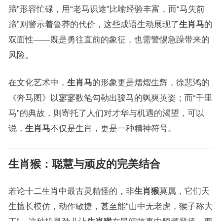
蹄”形容忙碌，用“老马识途”比喻经验丰富，而“马失前
蹄”则警示着鲁莽的代价，这些成语生动展现了
生肖马
的
双面性——既是勇往直前的象征，也需警惕急躁带来的
风险。
在文化艺术中，
生肖马
的形象更是熠熠生辉，徐悲鸿的
《奔马图》以寥寥数笔勾勒出骏马的飒爽英姿；而“千里
马”的典故，则寄托了人们对才华与机遇的渴望，可以
说，
生肖马
不仅是生肖，更是一种精神符号。
生肖猴：聪慧与顽皮的完美结合
若论十二生肖中最古灵精怪的，非
生肖猴
莫属，它们天
生擅长模仿，动作敏捷，甚至能“山中无老虎，猴子称大