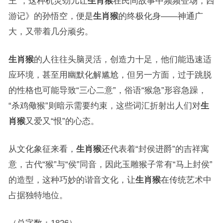
王”，这种机灵劲儿让
生肖猴
在民间故事中频频登场，西
游记》的孙悟空，便是
生肖猴
的终极化身——神通广
大，又带着几分顽劣。
生肖猴
的人往往头脑灵活，创造力十足，他们能迅速适
应环境，甚至用幽默化解尴尬，但另一方面，过于跳脱
的性格也可能导致“三心二意”，俗语“猴急”形容急躁，
“杀鸡儆猴”则暗示需要约束，这些词汇折射出人们对
生
肖猴
又爱又“恨”的心态。
从文化象征来看，
生肖猴
还代表着“封侯进爵”的吉祥寓
意，古代“猴”与“侯”同音，因此玉雕猴子常有“马上封侯”
的造型，这种巧妙的谐音文化，让
生肖猴
在传统艺术中
占据独特地位。