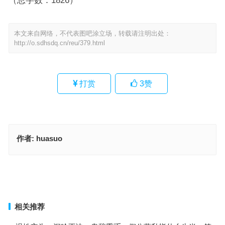
（总字数：1826）
本文来自网络，不代表图吧涂立场，转载请注明出处：
http://o.sdhsdq.cn/reu/379.html
打赏
3
赞
作者:
huasuo
开出双尽在十四是解哪个生肖,准确释述落实
合取二三当可贵，一六不分今期来打一最佳生肖,揭秘阐释落实
上一篇
下一篇
相关推荐