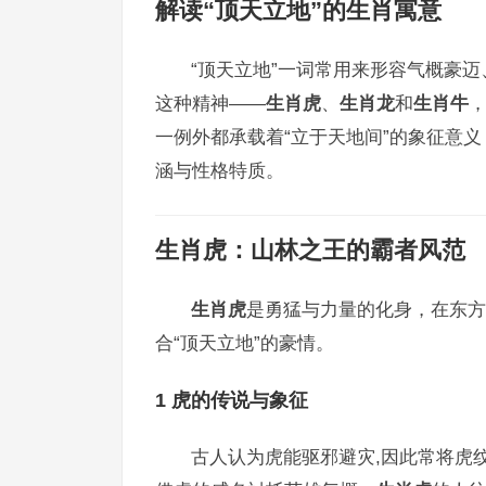
解读“顶天立地”的生肖寓意
“顶天立地”一词常用来形容气概豪
这种精神——
生肖虎
、
生肖龙
和
生肖牛
一例外都承载着“立于天地间”的象征意
涵与性格特质。
生肖虎
：山林之王的霸者风范
生肖虎
是勇猛与力量的化身，在东方
合“顶天立地”的豪情。
1 虎的传说与象征
古人认为虎能驱邪避灾,因此常将虎