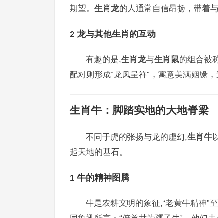
期望。
生肖龙
的人通常自信昂扬，带着与
2 龙与其他生肖的互动
有趣的是,
生肖龙
与
生肖鼠
的组合被
配对则形成“龙凤呈祥”，寓意美满姻缘，
生肖牛
：脚踏实地的大地脊梁
不同于虎的张扬与龙的虚幻,
生肖牛
起天地的基石。
1 牛的精神图腾
牛是农耕文明的象征,“老黄牛精神”
同鲁迅所言：“俯首甘为孺子牛”，他们