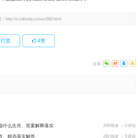
处：
http://o.sdhsdq.cn/reu/369.html
打赏
4
赞
答释义
落实
下一篇
指什么生肖、答案解释落实
259
阅读
0
评论
肖、精选落实解答
282
阅读
0
评论