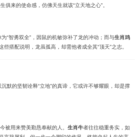
生俱来的使命感，仿佛天生就该“立天地之心”。
称为“智勇双全”，因鼠的机敏弥补了龙的冲动；而与
生肖鸡
这些搭配说明，龙虽孤高，却需他者成全其“顶天”之志。
以沉默的坚韧诠释“立地”的真谛，它或许不够耀眼，却是撑
至今被用来赞美勤恳奉献的人。
生肖牛
者往往稳重务实，如
未必言辞犀利，但一步一个脚印的作风，终能垒起人生的高