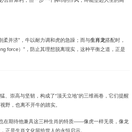
“刚柔并济”，牛以耐力调和虎的急躁；而与
生肖龙
搭配时，
grounding force）”，防止其理想脱离现实，这种平衡之道，正是
猛、崇高与坚韧，构成了“顶天立地”的三维画卷，它们提醒
的视野，也离不开牛的踏实。
许也在期待他兼具这三种生肖的特质——像虎一样无畏，像龙
这，正是生肖文化留给世人的永恒启示。