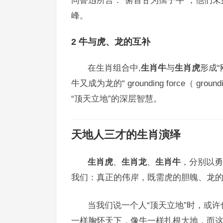
峰。
2 牛与虎、龙的互补
在生肖组合中,
生肖牛
与
生肖虎
形成
牛又成为龙的“ grounding force（ 
“顶天立地”的深层智慧。
天地人三才的生肖演绎
生肖虎
、
生肖龙
、
生肖牛
，分别以勇
我们：真正的伟岸，既需虎的胆魄、龙
当我们说一个人“顶天立地”时，或
一样胸怀天下，像牛一样扎根大地，而