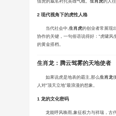
借虎的威名衬托英雄气概。
生肖虎
的人
2 现代视角下的虎性人格
当代社会中,
生肖虎
的创业者常展现出
协作的关键，一句俗语说得好：“虎啸风
的黄金搭档。
生肖龙
：腾云驾雾的天地使者
如果说虎是地表的霸主,那么
生肖龙
人对“顶天立地”最浪漫的想象。
1 龙的文化密码
龙能呼风唤雨,象征权力与祥瑞，古代