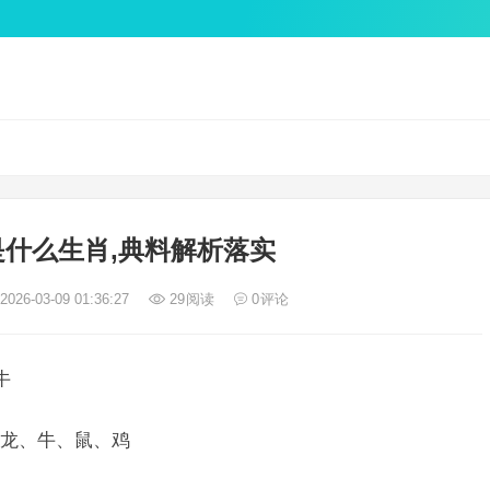
什么生肖,典料解析落实
026-03-09 01:36:27
29
阅读
0
评论
牛
龙、牛、鼠、鸡