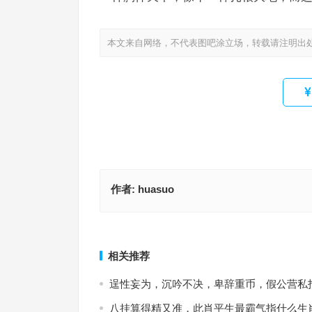
本文来自网络，不代表图吧涂立场，转载请注明出
作者:
huasuo
六五合一看中来，二一三三其中采是指什么生肖,解
晚上家庭聚会，招牌菜全上指一什么生肖,典解执行
落实
上一篇
相关推荐
逞性妄为，沉吟不决，卑辞重币，假公营私
八挂算得精又准，此肖平生最霸气指什么生