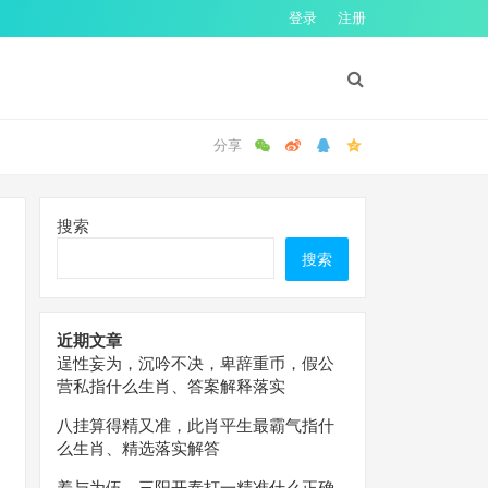
登录
注册
搜索
搜索
近期文章
逞性妄为，沉吟不决，卑辞重币，假公
营私指什么生肖、答案解释落实
八挂算得精又准，此肖平生最霸气指什
么生肖、精选落实解答
羞与为伍，三阳开泰打一精准什么正确