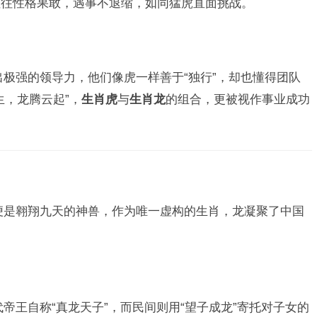
往往性格果敢，遇事不退缩，如同猛虎直面挑战。
极强的领导力，他们像虎一样善于“独行”，却也懂得团队
生，龙腾云起”，
生肖虎
与
生肖龙
的组合，更被视作事业成功
便是翱翔九天的神兽，作为唯一虚构的生肖，龙凝聚了中国
帝王自称“真龙天子”，而民间则用“望子成龙”寄托对子女的