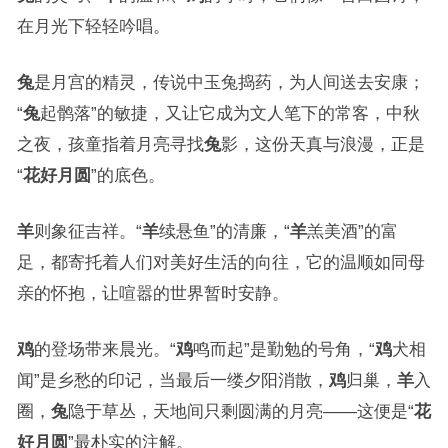
在月光下轻轻吟唱。
兔
是月宫的精灵，传说中玉兔捣药，为人间送去安康；
“
兔
起鹘落”的敏捷，又让它成为文人笔下的常客，中秋
之夜，孩童指着月亮寻找
兔
影，这份天真与浪漫，正是
“
花好月圆
”的底色。
羊
则象征吉祥。“
羊
续悬鱼”的清廉，“
羊
羔美酒”的富
足，都寄托着人们对美好生活的向往，它的温顺如同母
亲的怀抱，让喧嚣的世界暂时安静。
鸡
的登场带来晨光。“
鸡
鸣而起”是勤勉的号角，“
鸡
犬相
闻”是乡愁的印记，当最后一缕夕阳消散，
鸡
归巢，
羊
入
圈，
兔
隐于草丛，天地间只剩圆满的月亮——这便是“
花
好月圆
”最朴实的注解。