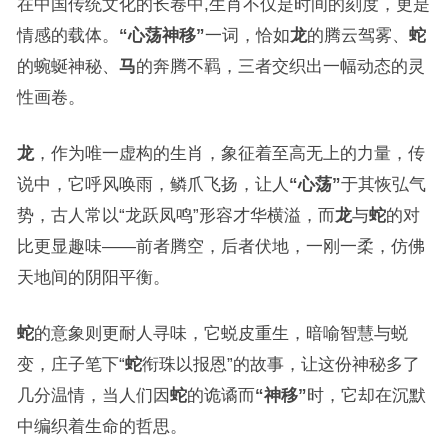
在中国传统文化的长卷中,生肖不仅是时间的刻度，更是
情感的载体。
“心荡神移”
一词，恰如
龙
的腾云驾雾、
蛇
的蜿蜒神秘、
马
的奔腾不羁，三者交织出一幅动态的灵
性画卷。
龙
，作为唯一虚构的生肖，象征着至高无上的力量，传
说中，它呼风唤雨，鳞爪飞扬，让人
“心荡”
于其恢弘气
势，古人常以“龙跃凤鸣”形容才华横溢，而
龙
与
蛇
的对
比更显趣味——前者腾空，后者伏地，一刚一柔，仿佛
天地间的阴阳平衡。
蛇
的意象则更耐人寻味，它蜕皮重生，暗喻智慧与蜕
变，庄子笔下“
蛇
衔珠以报恩”的故事，让这份神秘多了
几分温情，当人们因
蛇
的诡谲而
“神移”
时，它却在沉默
中编织着生命的哲思。