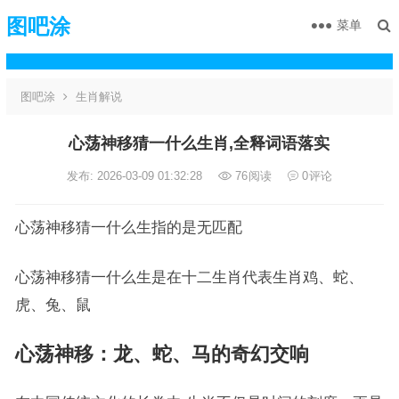
图吧涂
菜单
图吧涂
生肖解说
心荡神移猜一什么生肖,全释词语落实
发布: 2026-03-09 01:32:28
76
阅读
0
评论
心荡神移猜一什么生指的是无匹配
心荡神移猜一什么生是在十二生肖代表生肖鸡、蛇、
虎、兔、鼠
心荡神移
：
龙
、
蛇
、
马
的奇幻交响