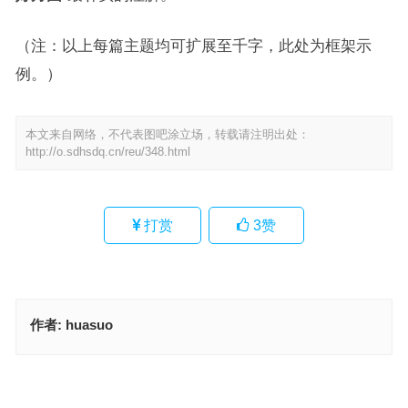
（注：以上每篇主题均可扩展至千字，此处为框架示
例。）
本文来自网络，不代表图吧涂立场，转载请注明出处：
http://o.sdhsdq.cn/reu/348.html
打赏
3
赞
作者:
huasuo
刻意强求，身心受罪，缘来终有日缘去指是什么生肖,成语落实解答
偷合取容打一正确最佳生肖,详析解读落实
上一篇