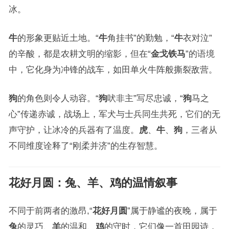
冰。
牛
的形象更贴近土地。“
牛
角挂书”的勤勉，“
牛
衣对泣”
的辛酸，都是农耕文明的缩影，但在“
金戈铁马
”的语境
中，它化身为冲锋的战车，如田单火牛阵般撕裂敌营。
狗
的角色则令人动容。“
狗
吠非主”写尽忠诚，“
狗
马之
心”传递赤诚，战场上，军犬与士兵同生共死，它们的无
声守护，让冰冷的兵器有了温度。
虎
、
牛
、
狗
，三者从
不同维度诠释了“刚柔并济”的生存智慧。
花好月圆
：
兔
、
羊
、
鸡
的温情叙事
不同于前两者的激昂,“
花好月圆
”属于静谧的夜晚，属于
兔
的灵巧、
羊
的温和、
鸡
的守时，它们像一首田园诗，