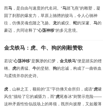
而
马
，是自由与速度的代名词。“
马
踏飞燕”的雕塑，凝
固了刹那的爆发力，草原上驰骋的骏马，令人心驰神
往，仿佛灵魂也随之飞扬。
龙
的威仪、
蛇
的深邃、
马
的
豪迈，共同诠释了“
心荡神移
”的多元意境。
金戈铁马
：
虎
、
牛
、
狗
的刚毅赞歌
若说“
心荡神移
”是飘渺的幻梦，
金戈铁马
”便是踏实的铿
锵。
虎
的勇猛、
牛
的坚韧、
狗
的忠诚，构成了一曲铁血
与柔情并存的史诗。
虎
，山林之王，额前的“王”字仿佛天命所归，成语“
虎
啸
风生”描绘了它的威慑力，而“
虎
尾春冰”则警示危险——
这种矛盾性恰似战场上的将领，既所向披靡，又如履薄