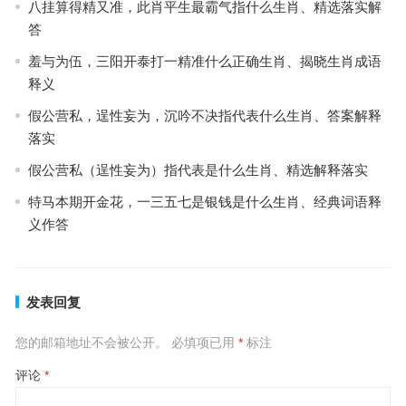
八挂算得精又准，此肖平生最霸气指什么生肖、精选落实解
答
羞与为伍，三阳开泰打一精准什么正确生肖、揭晓生肖成语
释义
假公营私，逞性妄为，沉吟不决指代表什么生肖、答案解释
落实
假公营私（逞性妄为）指代表是什么生肖、精选解释落实
特马本期开金花，一三五七是银钱是什么生肖、经典词语释
义作答
发表回复
您的邮箱地址不会被公开。
必填项已用
*
标注
评论
*