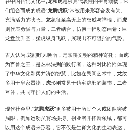
在中国传统文化中,
龙
和
虎
是极具代表性的生肖动物，它
们组合而成的成语“
龙腾虎跃
”常被用来形容奋发有为、
充满活力的状态。
龙
象征至高无上的权威与祥瑞，而
虎
则代表勇猛与力量，二者结合，仿佛一幅动态画卷：巨
龙盘旋升空，猛虎纵身飞跃，展现出不可阻挡的气势。
古人认为,
龙
能呼风唤雨，是农耕文明的精神寄托；而
虎
为百兽之王，是丛林法则的践行者，这种对比恰恰体现
了中华文化刚柔并济的智慧，比如在民间艺术中，
龙
纹
多用于皇家器物，
虎
形则常见于镇宅辟邪的装饰，二者
互补，共同守护人们的生活。
现代社会里,“
龙腾虎跃
”更多被用于激励个人或团队突破
局限，例如运动员赛场拼搏、创业者开拓新领域，都可
以用这个成语来形容，它不仅是生肖文化的生动表达，