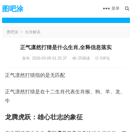
图吧涂
菜单
图吧涂
生肖解说
正气凛然打猜是什么生肖,全释信息落实
发布: 2026-03-09 01:25:37
25
阅读
0
评论
正气凛然打猜指的是无匹配
正气凛然打猜是在十二生肖代表生肖猴、狗、羊、龙、
牛
龙腾虎跃
：雄心壮志的象征