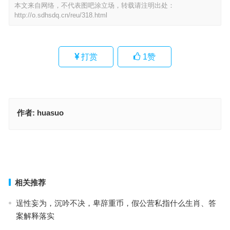
本文来自网络，不代表图吧涂立场，转载请注明出处：
http://o.sdhsdq.cn/reu/318.html
打赏
1
赞
作者:
huasuo
哀兵必胜指是打什么生肖,权威解述落实
一日千里指一什么生肖,典解执行落实
上一篇
下一篇
相关推荐
逞性妄为，沉吟不决，卑辞重币，假公营私指什么生肖、答
案解释落实