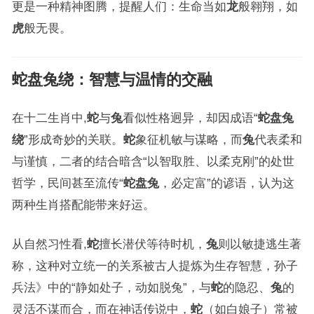
更是一种精神图腾，提醒人们：生命当如
龙
般翱翔，如
虎
般无畏。
蛇盘兔绕
：智慧与温情的交融
在十二生肖中,
蛇
与
兔
看似性格迥异，却因成语“
蛇盘兔
绕
”形成奇妙的关联。
蛇
象征机敏与谋略，而
兔
代表柔和
与谨慎，二者的结合暗含“以智取胜、以柔克刚”的处世
哲学，民间甚至流传“
蛇盘兔
，必定富”的谚语，认为这
两种生肖搭配能带来好运。
从自然习性看,
蛇
擅长潜伏等待时机，
兔
则以敏捷逃生著
称，这种对立统一的关系被古人提炼为生存智慧，孙子
兵法》中的“静如处子，动如脱兔”，与
蛇
的隐忍、
兔
的
灵活不谋而合，而在神话传说中，
蛇
（如白娘子）常被