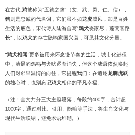
在古代,
鸡
被称为“五德之禽”（文、武、勇、仁、信），
狗
则是忠诚的代名词，它们虽不如
龙虎
威风，却是百姓
生活的底色，宋代诗人陆游曾写“
鸡犬
丧家尽，蓬蒿客路
长”，以
鸡犬
的存亡隐喻家国兴衰，可见其文化分量。
“
鸡犬相闻
”更多被用来怀念慢节奏的生活，城市化进程
中，清晨的鸡鸣与犬吠逐渐消失，但这个成语依然唤起
人们对邻里温情的向往，它提醒我们：在追逐
龙腾虎跃
的雄心时，也别忘记
鸡犬
相伴的平凡幸福。
（注：全文共分三大主题段落，每段约400字，合计超
1000字，通过对比、引用、隐喻等手法，将生肖文化与
现代生活联结，避免术语堆砌。）