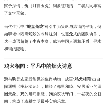
赋予深情，
兔
（月宫玉兔）则象征纯洁，二者共同丰富
了文学形象。
当代生活中,“
蛇盘兔绕
”可引申为策略与温情的平衡，例
如职场中既需
蛇
般的冷静规划，也需
兔
式的团队协作，
这一成语超越了生肖本身，成为中国人调和矛盾、寻求
和谐的隐喻。
鸡犬相闻
：平凡中的烟火诗意
鸡
与
狗
是农家最常见的生肖动物，成语“
鸡犬相闻
”出自
陶渊明《桃花源记》，描绘了邻里和睦、安居乐业的田
园景象。
鸡
的晨鸣报晓，
狗
的夜吠守门，一昼夜的交替
间，构成了农耕文明最朴实的乐章。