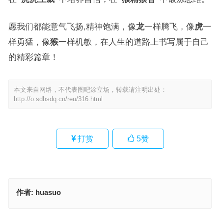
愿我们都能意气飞扬,精神饱满，像
龙
一样腾飞，像
虎
一
样勇猛，像
猴
一样机敏，在人生的道路上书写属于自己
的精彩篇章！
本文来自网络，不代表图吧涂立场，转载请注明出处：
http://o.sdhsdq.cn/reu/316.html
打赏
5
赞
作者:
huasuo
挺胸凸肚爱搞怪，装神弄鬼瞎胡闹是什么生肖,典料解析落实