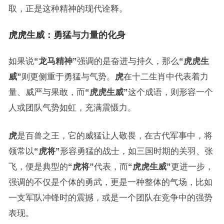
取，正是这种精神的现代诠释。
虎虎生威：勇猛与力量的化身
如果说
“龙马精神”
强调的是奋进与持久，那么
“虎虎生
威”
则更侧重于勇猛与气势。
虎
在十二生肖中代表着力
量、威严与果敢，而
“虎虎生威”
这个成语，则形容一个
人或团队气势如虹，充满震慑力。
虎
是百兽之王，它的威猛让人敬畏，在古代军事中，将
领常以
“虎将”
形容勇猛的战士，如三国时期的关羽、张
飞，便是典型的
“虎将”
代表，而
“虎虎生威”
更进一步，
强调的不仅是个体的勇武，更是一种整体的气场，比如
一支军队冲锋时的震撼，或是一个团队在竞争中的强势
表现。