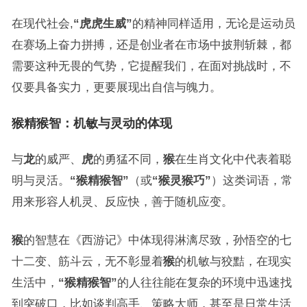
在现代社会,
“虎虎生威”
的精神同样适用，无论是运动员
在赛场上奋力拼搏，还是创业者在市场中披荆斩棘，都
需要这种无畏的气势，它提醒我们，在面对挑战时，不
仅要具备实力，更要展现出自信与魄力。
猴精猴智：机敏与灵动的体现
与
龙
的威严、
虎
的勇猛不同，
猴
在生肖文化中代表着聪
明与灵活。
“猴精猴智”
（或
“猴灵猴巧”
）这类词语，常
用来形容人机灵、反应快，善于随机应变。
猴
的智慧在《西游记》中体现得淋漓尽致，孙悟空的七
十二变、筋斗云，无不彰显着
猴
的机敏与狡黠，在现实
生活中，
“猴精猴智”
的人往往能在复杂的环境中迅速找
到突破口，比如谈判高手、策略大师，甚至是日常生活