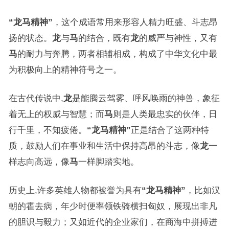
“龙马精神”
，这个成语常用来形容人精力旺盛、斗志昂
扬的状态。
龙
与
马
的结合，既有
龙
的威严与神性，又有
马
的耐力与奔腾，两者相辅相成，构成了中华文化中最
为积极向上的精神符号之一。
在古代传说中,
龙
是能腾云驾雾、呼风唤雨的神兽，象征
着无上的权威与智慧；而
马
则是人类最忠实的伙伴，日
行千里，不知疲倦。
“龙马精神”
正是结合了这两种特
质，鼓励人们在事业和生活中保持高昂的斗志，像
龙
一
样志向高远，像
马
一样脚踏实地。
历史上,许多英雄人物都被誉为具有
“龙马精神”
，比如汉
朝的霍去病，年少时便率领铁骑横扫匈奴，展现出非凡
的胆识与毅力；又如近代的企业家们，在商海中拼搏进