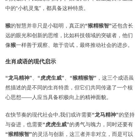
中的“小机灵鬼”，都具备这种特质。
猴
的智慧并非只是小聪明，真正的
“猴精猴智”
还包含长
远的眼光和创新的思维，比如科技领域的突破者，他们
像
猴
一样善于观察、敢于尝试，最终推动社会的进步。
生肖成语的现代启示
“龙马精神”
、
“虎虎生威”
、
“猴精猴智”
，这三个成语虽
然描述的是不同的生肖特质，但它们共同传递了一个核
心思想——人应当具备积极向上的精神面貌。
在快节奏的现代社会中,我们或许需要
“龙马精神”
的坚持
与奋进，也需要
“虎虎生威”
的勇气与魄力，同时还要有
“猴精猴智”
的灵活与创新，这三者并非对立，而是可以