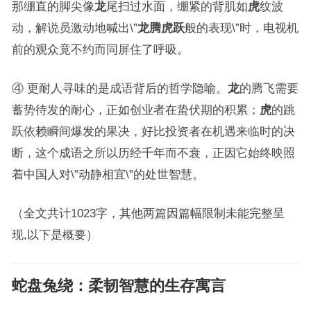
那绷直的脚尖像
龙
尾扫过水面，绷紧的背肌如
虎
纹波
动，解说员激动地喊出\”
龙腾虎跃
般的表现\”时，电视机
前的观众竟不约而同屏住了呼吸。
④ 更耐人寻味的是成语背后的哲学隐喻。
龙
的腾飞需要
蓄势待发的耐心，正如创业者在蛰伏期的积累；
虎
的跳
跃依赖瞬间爆发的果决，好比投资者在机遇来临时的决
断，这个成语之所以历经千年而不衰，正因它始终映照
着中国人对\”动静相宜\”的处世智慧。
（全文共计1023字，其他两篇因篇幅限制未能完整呈
现,以下是概要）
蛇盘兔绕
：柔韧智慧的生存寓言