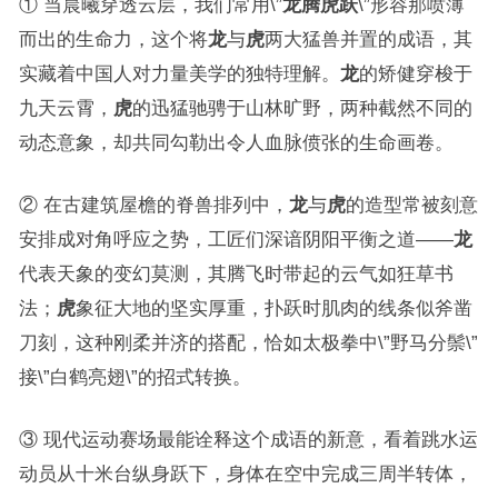
① 当晨曦穿透云层，我们常用\”
龙腾虎跃
\”形容那喷薄
而出的生命力，这个将
龙
与
虎
两大猛兽并置的成语，其
实藏着中国人对力量美学的独特理解。
龙
的矫健穿梭于
九天云霄，
虎
的迅猛驰骋于山林旷野，两种截然不同的
动态意象，却共同勾勒出令人血脉偾张的生命画卷。
② 在古建筑屋檐的脊兽排列中，
龙
与
虎
的造型常被刻意
安排成对角呼应之势，工匠们深谙阴阳平衡之道——
龙
代表天象的变幻莫测，其腾飞时带起的云气如狂草书
法；
虎
象征大地的坚实厚重，扑跃时肌肉的线条似斧凿
刀刻，这种刚柔并济的搭配，恰如太极拳中\”野马分鬃\”
接\”白鹤亮翅\”的招式转换。
③ 现代运动赛场最能诠释这个成语的新意，看着跳水运
动员从十米台纵身跃下，身体在空中完成三周半转体，