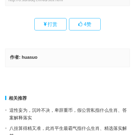
打赏
4
赞
作者:
huasuo
五色祥云指什么生肖,解答阐释落实
性命攸关是什么生肖,细释诗意落实
上一篇
下一篇
相关推荐
逞性妄为，沉吟不决，卑辞重币，假公营私指什么生肖、答
案解释落实
八挂算得精又准，此肖平生最霸气指什么生肖、精选落实解