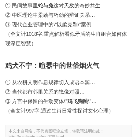
① 民间故事里
蛇
与
兔
这对天敌的奇妙共生…
② 中医理论中柔劲与巧劲的辩证关系…
③ 现代企业管理中的\”以柔克刚\”案例…
（全文计1018字,重点解析看似矛盾的生肖组合如何体
现深层智慧）
鸡犬不宁
：喧嚣中的世俗烟火气
① 从农耕文明作息规律切入成语本源…
② 当代都市邻里关系的镜像对照…
③ 方言中保留的生动变体\”
鸡飞狗跳
\”…
（全文计997字,通过生肖日常性探讨文化心理）
本文来自网络，不代表图吧涂立场，转载请注明出处：
http://o.sdhsdq.cn/reu/309.html