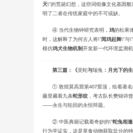
天
\”的荒诞幻想，这些词组像文化基因般
明了二者在传统家庭中的不可或缺。
④ 当代生物钟研究表明，
鸡
的松果
时，这解释了为何古人将\”
闻鸡起舞
\”与\”
模仿
鸡犬生物机制
开发新一代环境监测
第三篇：《
灵蛇
与
瑞兔
：月光下的生
① 敦煌莫高窟第407窟顶，绘着著名的
藤里藏着九条
蛇形纹
，考古队长樊锦诗
——永生与轮回的永恒辩题。
② 中医典籍记载着奇妙的\”
蛇兔相逢
行为学证实，这是草食动物获取盐分的特