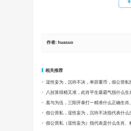
作者:
huasuo
安贫乐道，焉知非福？双戈夺金遂贪欲打一正确最佳
详析解读落实
千秋万代最佳生肖是什么,解答
上一篇
相关推荐
逞性妄为，沉吟不决，卑辞重币，假公营私
八挂算得精又准，此肖平生最霸气指什么生
羞与为伍，三阳开泰打一精准什么正确生肖
假公营私，逞性妄为，沉吟不决指代表什么
假公营私（逞性妄为）指代表是什么生肖、