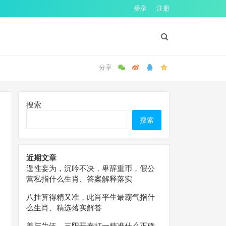
登录
注册
搜索
搜索
近期文章
逞性妄为，沉吟不决，卑辞重币，假公
营私指什么生肖、答案解释落实
八挂算得精又准，此肖平生最霸气指什
么生肖、精选落实解答
羞与为伍，三阳开泰打一精准什么正确