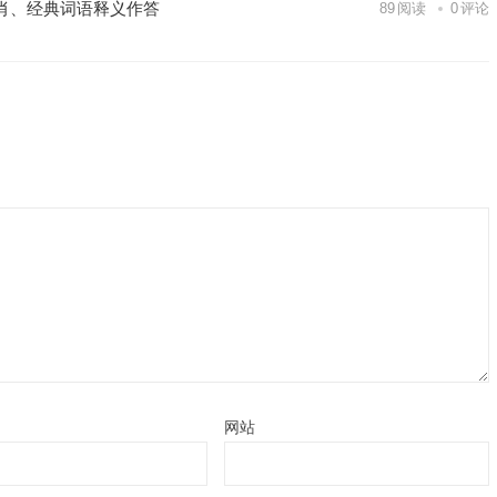
肖、经典词语释义作答
89
阅读
0
评论
网站