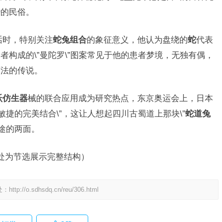
婚的民俗。
话时，特别关注
蛇兔组合
的象征意义，他认为盘绕的
蛇
代表
者构成的\”曼陀罗\”图案常见于他的患者梦境，无独有偶，
历法的传说。
跃仿生器
械的联合应用成为研究热点，东京奥运会上，日本
敏捷的完美结合\”，这让人想起四川古蜀道上那块\”
蛇道兔
途的两面。
，此处为节选展示完整结构）
处：
http://o.sdhsdq.cn/reu/306.html