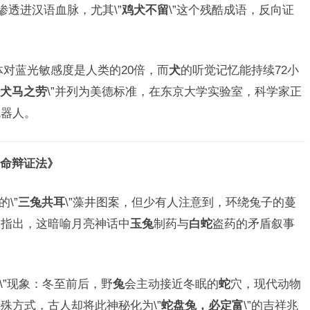
渗透进汉语血脉，尤其\”
鸡犬不留
\”这个残酷成语，反向证
体对蓝光敏感度是人类的20倍，而
犬
的听觉记忆能持续72小
犬马之劳
\”并列为美德标准，在东京大学实验室，科学家正
机器人。
命辩证法》
\”
三兔共耳
\”藻井图案，但少有人注意到，环绕兔子的蔓
曾指出，这暗喻月亮神话中
玉兔
制药与
白蛇
盗药的矛盾叙事
\”现象：冬至前后，野
兔
会主动接近冬眠的
蛇
穴，现代动物
殊方式，古人却将此神秘化为\”
蛇盘兔，必定富
\”的吉祥兆