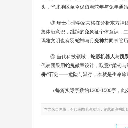
头，华北地区至今保留着蛇年与兔年通
③ 瑞士心理学家荣格在分析东方神
集体潜意识，跳跃的
兔
象征个体意识，二
玛雅文明也有羽
蛇神
与月
兔神
共同掌管
④ 当代科技领域，
蛇形机器人
与
跳
代表团采用
蛇兔
徽章设计，取意\”柔韧与
桥
\”石刻——危险与温存，本就是生命旅
（每篇实际字数约1200-1500字
本文来自网络，不代表图吧涂立场，转载请注明出