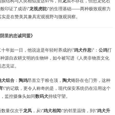
网膜结构与人类相似度达97%，而
龙
虽不存在，但恐龙化石
般印证了成语\”
龙视虎眈
\”的生理基础——两种极致观察力
，其实是在赞美其兼具宏观视野与微观洞察。
阴里的忠诚同盟》
十年如一日，他说这是年轻时养成的\”
鸡犬作息
\”：
公鸡
打
这种源自农耕文明的生物钟，如今被写进《人类非物质文化
活态见证。
鸡犬组合
：
陶鸡
昂首立于粮仓顶，
陶犬
蜷卧在仓门旁，这种
宵
\”的记载，更令人称奇的是，现代保安系统仍在沿用这个
报，监控摄像头如同
数码犬
持续守望。
语数量仅次于
龙凤
，从\”
鸡犬相闻
\”的邻里温情，到\”
鸡犬升