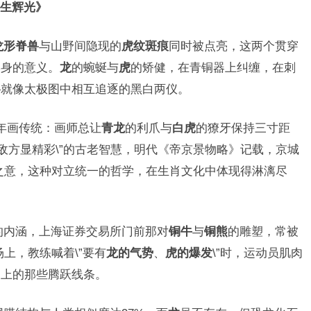
生辉光》
龙形脊兽
与山野间隐现的
虎纹斑痕
同时被点亮，这两个贯穿
本身的意义。
龙
的蜿蜒与
虎
的矫健，在青铜器上纠缠，在刺
—就像太极图中相互追逐的黑白两仪。
的年画传统：画师总让
青龙
的利爪与
白虎
的獠牙保持三寸距
敌方显精彩\”的古老智慧，明代《帝京景物略》记载，京城
\”之意，这种对立统一的哲学，在生肖文化中体现得淋漓尽
的内涵，上海证券交易所门前那对
铜牛
与
铜熊
的雕塑，常被
场上，教练喊着\”要有
龙的气势
、
虎的爆发
\”时，运动员肌肉
文上的那些腾跃线条。