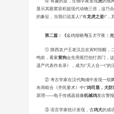
④ 有趣的是，生物学家发现
虎
的视
显示其眼窝容积超现代动物三倍，这巧合
的象征，当我们说某人\”有
龙虎之姿
\”
第二篇：《
金鸡报晓
与
玉犬守夜
：光
① 陕西农户王老汉总在寅时惊醒，二
鸣前，看家
黄狗
会先用尾巴拍打房门，
遗产代表作名录》，成为\”天人合一\”的
② 考古学家在汉代陶俑中发现一组
布局暗合《齐民要术》中\”
鸡司晨，犬防
原理——电子传感器就像
机械鸡
发出警
③ 语言学家统计发现，含
鸡犬
的成