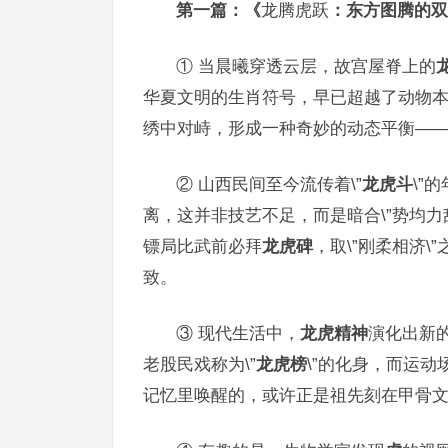
第一篇：《
龙腾虎跃
：东方图腾的双
① 当晨曦穿透云层，故宫屋脊上的
华夏文明的生肖符号，早已超越了动物
绣中对峙，形成一种奇妙的动态平衡—
② 山西民间至今流传着\”
龙虎斗
\”
离，这并非技艺不足，而是暗合\”势均力
镖局比武前必拜
龙虎碑
，取\”刚柔相济
致。
③ 现代生活中，
龙虎精神
演化出新
老股民戏称为\”
龙虎榜
\”的化身，而运动
记忆里唤醒的，或许正是祖先刻在甲骨