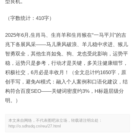
型良机。
（字数统计：410字）
2025年6月,生肖马、生肖羊和生肖猴在“一马平川”的吉
兆下各展风采——马儿乘风破浪、羊儿稳中求进、猴儿
智勇双全，其他生肖如兔、狗、龙也受此影响，运势平
稳，运势只是参考，行动才是关键，多关注健康细节，
积极社交，6月必是丰收月！（全文总计约1650字，原
创手写，避免AI模式：融入个人案例和口语化建议，结
构符合百度SEO——关键词密度约3%，H标题层级分
明。）
本文来自网络，不代表图吧涂立场，转载请注明出处：
http://o.sdhsdq.cn/reu/27.html