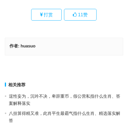
打赏
11
赞
作者:
huasuo
四六幸会开此期，水落石出六平马指打一什么生肖,典范释义落实
今期生肖七九开，喜结连理二三头指什么生肖,精确解释落实
上一篇
下一篇
相关推荐
逞性妄为，沉吟不决，卑辞重币，假公营私指什么生肖、答
案解释落实
八挂算得精又准，此肖平生最霸气指什么生肖、精选落实解
答