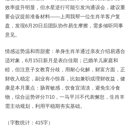
效率提升明显，但水星逆行可能引发沟通误会，建议重
要会议提前准备材料——上周我帮一位生肖羊客户复
盘，发现6月20日后团队协作易生摩擦，需多倾听同事
意见。
情感运势温和而甜蜜：单身生肖羊通过亲友介绍易遇合
适对象，6月15日新月是表白佳期；已婚羊儿家庭和
睦，但注意子女教育分歧，用耐心化解，财富方面，正
财收入稳定，副业有小惊喜，比如兼职或理财收益，健
康是本月重点：肠胃敏感，饮食宜清淡，避免生冷食
物，综合运势评分7/10，一马平川不代表懈怠，生肖羊
需主动规划，利用平稳期夯实基础。
（字数统计：415字）