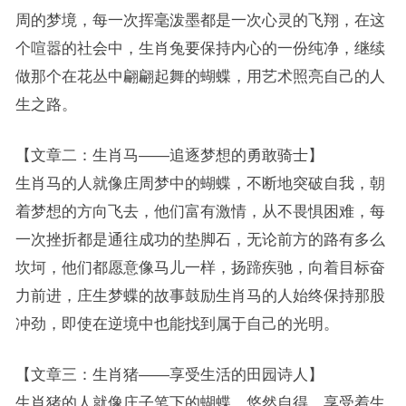
周的梦境，每一次挥毫泼墨都是一次心灵的飞翔，在这
个喧嚣的社会中，生肖兔要保持内心的一份纯净，继续
做那个在花丛中翩翩起舞的蝴蝶，用艺术照亮自己的人
生之路。
【文章二：生肖马——追逐梦想的勇敢骑士】
生肖马的人就像庄周梦中的蝴蝶，不断地突破自我，朝
着梦想的方向飞去，他们富有激情，从不畏惧困难，每
一次挫折都是通往成功的垫脚石，无论前方的路有多么
坎坷，他们都愿意像马儿一样，扬蹄疾驰，向着目标奋
力前进，庄生梦蝶的故事鼓励生肖马的人始终保持那股
冲劲，即使在逆境中也能找到属于自己的光明。
【文章三：生肖猪——享受生活的田园诗人】
生肖猪的人就像庄子笔下的蝴蝶，悠然自得，享受着生