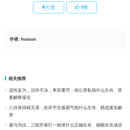
打赏
9
赞
作者:
huasuo
一六中特狗牛马，四五之数有玄机指哪个生肖,答案阐释落实
偷鸡摸狗打猜是什么生肖,全释信息落实
上一篇
下一篇
相关推荐
逞性妄为，沉吟不决，卑辞重币，假公营私指什么生肖、答
案解释落实
八挂算得精又准，此肖平生最霸气指什么生肖、精选落实解
答
羞与为伍，三阳开泰打一精准什么正确生肖、揭晓生肖成语