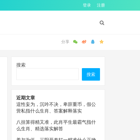
登录
注册
搜索
搜索
近期文章
逞性妄为，沉吟不决，卑辞重币，假公
营私指什么生肖、答案解释落实
八挂算得精又准，此肖平生最霸气指什
么生肖、精选落实解答
羞与为伍，三阳开泰打一精准什么正确