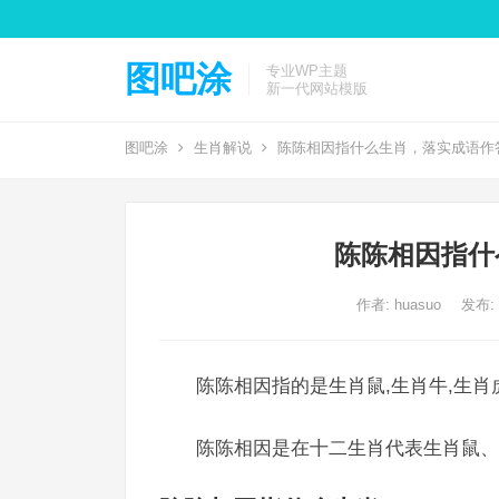
图吧涂
专业WP主题
新一代网站模版
图吧涂
生肖解说
陈陈相因指什么生肖，落实成语作
陈陈相因指什
作者:
huasuo
发布: 2
陈陈相因指的是生肖鼠,生肖牛,生肖
陈陈相因是在十二生肖代表生肖鼠、