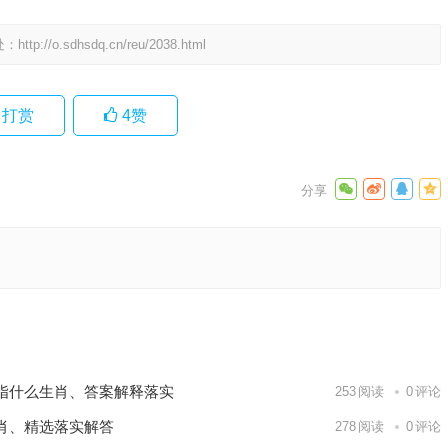
处：
http://o.sdhsdq.cn/reu/2038.html
打赏
4
赞
成语释义
下一篇
指什么生肖、答案解释落实
253
阅读
0
评论
肖、精选落实解答
278
阅读
0
评论