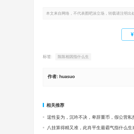
本文来自网络，不代表图吧涂立场，转载请注明出
标签:
陈陈相因指什么生
作者:
huasuo
深沉睿智指是什么生肖，经典作答释义解释
陈陈相因打一最佳准确生肖·最佳解释
上一篇
相关推荐
逞性妄为，沉吟不决，卑辞重币，假公营私
八挂算得精又准，此肖平生最霸气指什么生