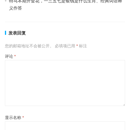
特马本期开金花，一三五七是银钱是什么生肖、经典词语释
义作答
发表回复
您的邮箱地址不会被公开。
必填项已用
*
标注
评论
*
显示名称
*