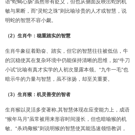
语“蛇蝎心肠”虽然带有贬义，但也从侧面反映出蛇的机
敏与果断，而“灵蛇之珠”则比喻珍贵的人才或智慧，说
明蛇的智慧不容小觑。
（2）生肖牛：稳重踏实的智慧
生肖牛象征着勤奋、踏实，但它的智慧往往被低估，牛
的沉稳使其在复杂环境中仍能保持清晰的思维，如“牛刀
小试”比喻有真才实学的人初次显露本领。“九牛一毛”也
暗示牛的力量与智慧，虽不张扬，却至关重要。
（3）生肖猴：机灵善变的智者
生肖猴以灵活多变著称,其智慧体现在应变能力上，成语
“猴年马月”虽常被用来形容时间漫长，但也暗喻猴的机
敏。“杀鸡儆猴”则说明猴的智慧使其能迅速领悟教训，