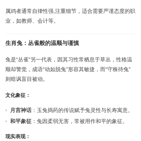
属鸡者通常自律性强,注重细节，适合需要严谨态度的职
业，如教师、会计等。
生肖兔：丛雀般的温顺与谨慎
兔是“丛雀”另一代表，因其习性常栖息于草丛，性格温
顺却警觉，成语“动如脱兔”形容其敏捷，而“守株待兔”
则暗讽盲目被动。
文化象征：
月宫神话
：玉兔捣药的传说赋予兔灵性与长寿寓意。
和平象征
：兔因柔弱无害，常被用作和平的象征。
现实表现：