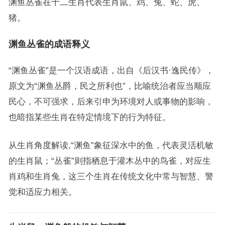
渊鱼丛雀在十二生肖代表生肖鼠、鸡、兔、蛇、虎、
猪。
渊鱼丛雀的成语释义
“渊鱼丛雀”是一个汉语成语，出自《后汉书·逸民传》，
原文为“渊鱼丛爵，民之所利也”，比喻统治者应当顺应
民心，不可强求，后来引申为环境对人或事物的影响，
也暗指某些生肖在特定情境下的行为特征。
从生肖角度解读,“渊鱼”象征深水中的鱼，代表灵活机敏
的生肖鼠；“丛雀”则指栖息于灌木丛中的鸟雀，对应生
肖鸡和生肖兔，这三个生肖在传统文化中常与智慧、警
觉和适应力相关。