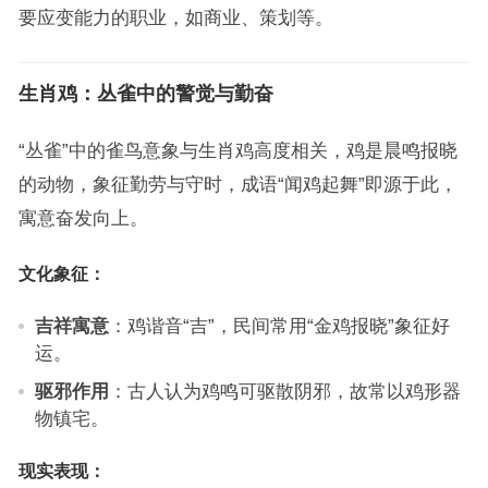
要应变能力的职业，如商业、策划等。
生肖鸡：丛雀中的警觉与勤奋
“丛雀”中的雀鸟意象与生肖鸡高度相关，鸡是晨鸣报晓
的动物，象征勤劳与守时，成语“闻鸡起舞”即源于此，
寓意奋发向上。
文化象征：
吉祥寓意
：鸡谐音“吉”，民间常用“金鸡报晓”象征好
运。
驱邪作用
：古人认为鸡鸣可驱散阴邪，故常以鸡形器
物镇宅。
现实表现：