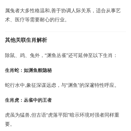
属兔者大多性格温和,善于协调人际关系，适合从事艺
术、医疗等需要耐心的行业。
其他关联生肖解析
除鼠、鸡、兔外，“渊鱼丛雀”还可延伸至以下生肖：
生肖蛇：如渊鱼般隐秘
蛇行水中,象征深谋远虑，与“渊鱼”的深邃特性呼应。
生肖虎：丛雀中的王者
虎虽为猛兽,但古语“虎落平阳”暗示环境对强者同样重
要。