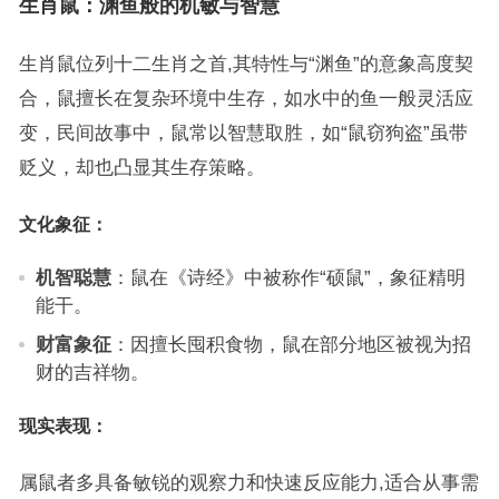
生肖鼠：渊鱼般的机敏与智慧
生肖鼠位列十二生肖之首,其特性与“渊鱼”的意象高度契
合，鼠擅长在复杂环境中生存，如水中的鱼一般灵活应
变，民间故事中，鼠常以智慧取胜，如“鼠窃狗盗”虽带
贬义，却也凸显其生存策略。
文化象征：
机智聪慧
：鼠在《诗经》中被称作“硕鼠”，象征精明
能干。
财富象征
：因擅长囤积食物，鼠在部分地区被视为招
财的吉祥物。
现实表现：
属鼠者多具备敏锐的观察力和快速反应能力,适合从事需