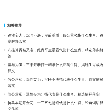
渊鱼丛雀猜打一最佳正确生肖，赛选解答词语释义
并蒂芙蓉指是什么生肖，经典作答释义解释
上一篇
下一篇
相关推荐
逞性妄为，沉吟不决，卑辞重币，假公营私指什么生肖、答
案解释落实
八挂算得精又准，此肖平生最霸气指什么生肖、精选落实解
答
羞与为伍，三阳开泰打一精准什么正确生肖、揭晓生肖成语
释义
假公营私，逞性妄为，沉吟不决指代表什么生肖、答案解释
落实
假公营私（逞性妄为）指代表是什么生肖、精选解释落实
特马本期开金花，一三五七是银钱是什么生肖、经典词语释
义作答