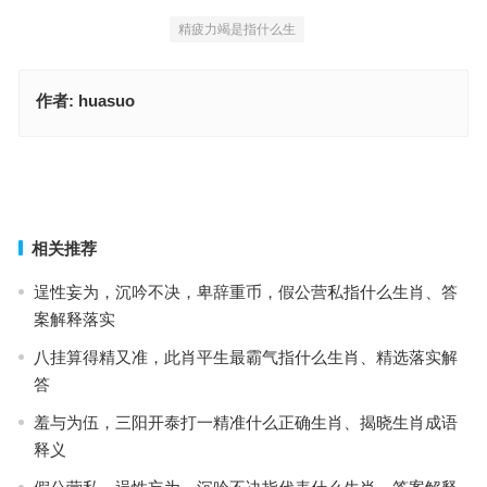
精疲力竭是指什么生
作者:
huasuo
一行作吏猜打一最佳正确生肖，词语落实释义解释
穿街过巷是什么生肖·最佳解释成语释义
上一篇
下一篇
相关推荐
逞性妄为，沉吟不决，卑辞重币，假公营私指什么生肖、答
案解释落实
八挂算得精又准，此肖平生最霸气指什么生肖、精选落实解
答
羞与为伍，三阳开泰打一精准什么正确生肖、揭晓生肖成语
释义