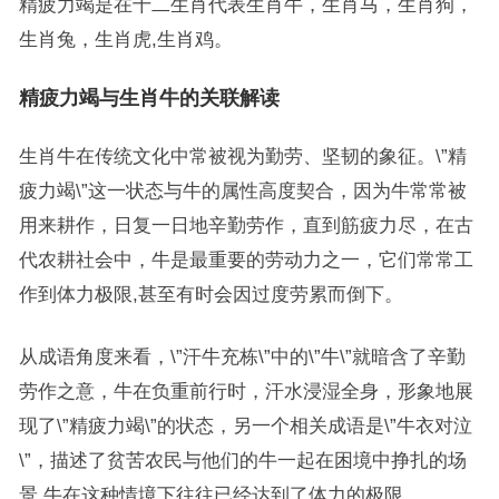
精疲力竭是在十二生肖代表生肖牛，生肖马，生肖狗，
生肖兔，生肖虎,生肖鸡。
精疲力竭与生肖牛的关联解读
生肖牛在传统文化中常被视为勤劳、坚韧的象征。\”精
疲力竭\”这一状态与牛的属性高度契合，因为牛常常被
用来耕作，日复一日地辛勤劳作，直到筋疲力尽，在古
代农耕社会中，牛是最重要的劳动力之一，它们常常工
作到体力极限,甚至有时会因过度劳累而倒下。
从成语角度来看，\”汗牛充栋\”中的\”牛\”就暗含了辛勤
劳作之意，牛在负重前行时，汗水浸湿全身，形象地展
现了\”精疲力竭\”的状态，另一个相关成语是\”牛衣对泣
\”，描述了贫苦农民与他们的牛一起在困境中挣扎的场
景,牛在这种情境下往往已经达到了体力的极限。