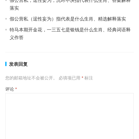
假公营私，逞性妄为，沉吟不决指代表什么生肖、答案解释
落实
假公营私（逞性妄为）指代表是什么生肖、精选解释落实
特马本期开金花，一三五七是银钱是什么生肖、经典词语释
义作答
发表回复
您的邮箱地址不会被公开。
必填项已用
*
标注
评论
*