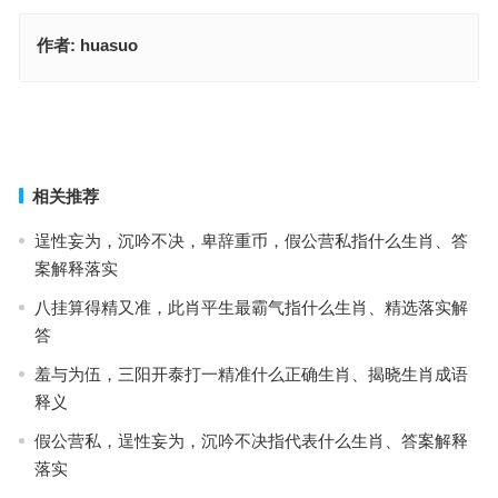
作者:
huasuo
造次颠沛猜打一最佳正确生肖，最佳释义成语作答
敝巾旧服指什么生肖，解读精选词语释义
上一篇
下一篇
相关推荐
逞性妄为，沉吟不决，卑辞重币，假公营私指什么生肖、答
案解释落实
八挂算得精又准，此肖平生最霸气指什么生肖、精选落实解
答
羞与为伍，三阳开泰打一精准什么正确生肖、揭晓生肖成语
释义
假公营私，逞性妄为，沉吟不决指代表什么生肖、答案解释
落实