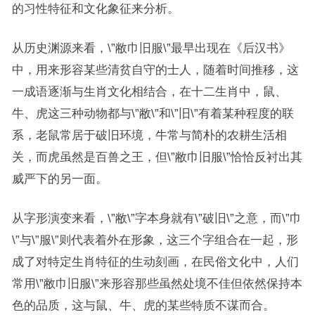
的习性特征和文化象征来分析。
从历史渊源来看，\”敝巾旧服\”最早出现在《后汉书》
中，用来形容某些清贫自守的士人，随着时间推移，这
一成语逐渐与生肖文化相结合，在十二生肖中，鼠、
牛、虎这三种动物都与\”敝\”和\”旧\”有着某种程度的联
系，老鼠常居于破旧环境，牛常与简朴的农耕生活相
关，而虎虽然是百兽之王，但\”敝巾旧服\”恰恰反衬出其
威严下的另一面。
从字形演变来看，\”敝\”字本身就有\”破旧\”之意，而\”巾
\”与\”服\”则代表着外在形象，这三个字组合在一起，形
成了对特定生肖特征的生动刻画，在民俗文化中，人们
常用\”敝巾旧服\”来形容那些虽然处境不佳但依然保持本
色的品质，这与鼠、牛、虎的某些特质不谋而合。