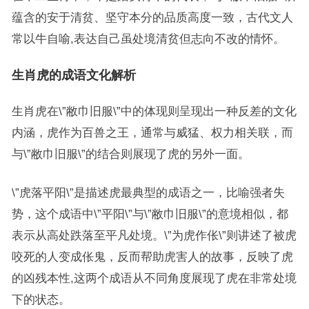
蕴含的安于清贫、坚守本分的品质高度一致，古代文人
常以牛自喻,表达自己虽处境清贫但志向不改的情怀。
生肖虎的成语文化解析
生肖虎在\”敝巾旧服\”中的体现则呈现出一种反差的文化
内涵，虎作为百兽之王，通常与威猛、权力相关联，而
与\”敝巾旧服\”的结合则展现了虎的另外一面。
\”虎落平阳\”是描述虎最典型的成语之一，比喻强者失
势，这个成语中\”平阳\”与\”敝巾旧服\”的意境相似，都
表示从高处跌落至平凡处境。\”为虎作伥\”则讲述了被虎
咬死的人变成伥鬼，反而帮助虎害人的故事，反映了虎
的凶残本性,这两个成语从不同角度展现了虎在非常处境
下的状态。