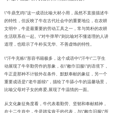
\”牛鼎烹鸡\”这一成语比喻大材小用，虽然不直接描述牛
的特性，但反映了牛在古代社会中的重要地位，在农耕
文明中，牛是最重要的劳动工具之一，常与简朴的农耕
生活联系在一起。\”对牛弹琴\”则比喻对不懂道理的人讲
道理，也暗示了牛朴实无华、不善虚饰的特性。
\”汗牛充栋\”形容书籍极多，这个成语中\”汗牛\”二字生
动展现了牛辛勤劳作的形象，在\”敝巾旧服\”的语境下，
牛正是那种不计较外在条件、默默奉献的象征，另一个
重要成语是\”老牛舐犊\”，描绘了牛舔小牛的温馨场景，
比喻父母对子女的疼爱,展现了牛温情的一面。
从文化象征角度看，牛代表着勤劳、坚韧和奉献精神，
在十二生肖中，牛是踏实肯干的代表，与\”敝巾旧服\”所