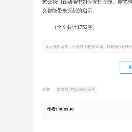
教会我们在动荡中如何保持冷静、勇敢
义都能带来深刻的启示。
（全文共计1752字）
本文来自网络，不代表图吧涂立场，转载请注明出
标签:
造次颠沛指代表什么生
作者:
huasuo
造次颠沛指是什么生肖·最佳解释成语释义
虎视眈眈是什么生肖，最佳释义
上一篇