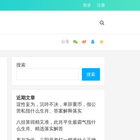
登录
注册
搜索
搜索
近期文章
逞性妄为，沉吟不决，卑辞重币，假公
营私指什么生肖、答案解释落实
八挂算得精又准，此肖平生最霸气指什
么生肖、精选落实解答
羞与为伍，三阳开泰打一精准什么正确