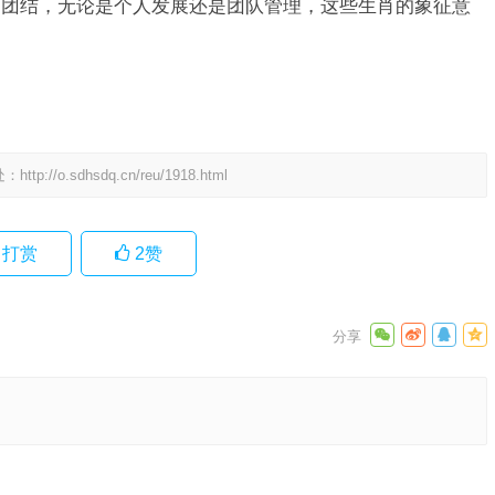
和团结，无论是个人发展还是团队管理，这些生肖的象征意
处：
http://o.sdhsdq.cn/reu/1918.html
打赏
2
赞
成语作答
下一篇