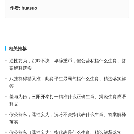
作者:
huasuo
执鞭随蹬是什么生肖，重点释义解读详情
晓星下沉打一最佳准确生肖，词语落实释义解释
上一篇
下一篇
相关推荐
逞性妄为，沉吟不决，卑辞重币，假公营私指什么生肖、答
案解释落实
八挂算得精又准，此肖平生最霸气指什么生肖、精选落实解
答
羞与为伍，三阳开泰打一精准什么正确生肖、揭晓生肖成语
释义
假公营私，逞性妄为，沉吟不决指代表什么生肖、答案解释
落实
假公营私（逞性妄为）指代表是什么生肖、精选解释落实