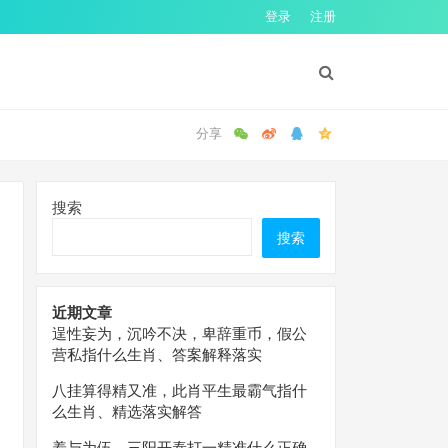
登录
注册
搜索
搜索
近期文章
逞性妄为，沉吟不决，卑辞重币，假公
营私指什么生肖、答案解释落实
八挂算得精又准，此肖平生最霸气指什
么生肖、精选落实解答
羞与为伍，三阳开泰打一精准什么正确