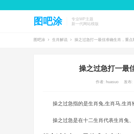
图吧涂
专业WP主题
新一代网站模版
图吧涂
生肖解说
操之过急打一最佳准确生肖，重点
操之过急打一最
作者:
huasuo
发布: 2
操之过急指的是生肖兔,生肖马,生肖
操之过急是在十二生肖代表生肖兔、