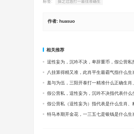
标签:
操之过急打一最佳准确生
作者:
huasuo
操之过急是什么生肖·最佳解释成语释义
造次颠沛指是什么生肖，词语解释
上一篇
相关推荐
逞性妄为，沉吟不决，卑辞重币，假公营私
八挂算得精又准，此肖平生最霸气指什么生
羞与为伍，三阳开泰打一精准什么正确生肖
假公营私，逞性妄为，沉吟不决指代表什么
假公营私（逞性妄为）指代表是什么生肖、
特马本期开金花，一三五七是银钱是什么生