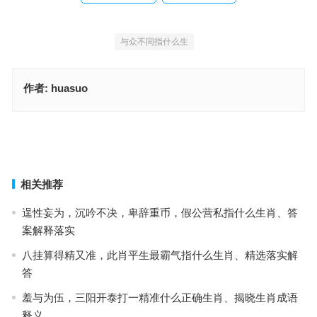
与众不同指什么生
作者:
huasuo
牛刀小试指什么生肖，成语释义落实作答
昼景暮巡指什么生肖·最佳解释成语释义
上一篇
下一篇
相关推荐
逞性妄为，沉吟不决，卑辞重币，假公营私指什么生肖、答
案解释落实
八挂算得精又准，此肖平生最霸气指什么生肖、精选落实解
答
羞与为伍，三阳开泰打一精准什么正确生肖、揭晓生肖成语
释义