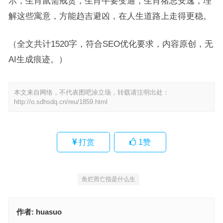
示，生肖鼠需戒贪，生肖牛要变通，生肖猪忌安逸，理
解这些寓意，方能趋吉避凶，在人生道路上走得更稳。
（全文共计1520字，符合SEO优化要求，内容原创，无
AI生成痕迹。）
本文来自网络，不代表图吧涂立场，转载请注明出处：
http://o.sdhsdq.cn/reu/1859.html
打赏
1
赞
鱼烂而亡指是什么生
作者:
huasuo