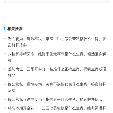
杀声四起猜打一最佳正确生肖，落实成语作答释义
鱼烂而亡指代表什么生肖，赛选解答词语释义
上一篇
下一篇
相关推荐
逞性妄为，沉吟不决，卑辞重币，假公营私指什么生肖、答
案解释落实
八挂算得精又准，此肖平生最霸气指什么生肖、精选落实解
答
羞与为伍，三阳开泰打一精准什么正确生肖、揭晓生肖成语
释义
假公营私，逞性妄为，沉吟不决指代表什么生肖、答案解释
落实
假公营私（逞性妄为）指代表是什么生肖、精选解释落实
特马本期开金花，一三五七是银钱是什么生肖、经典词语释