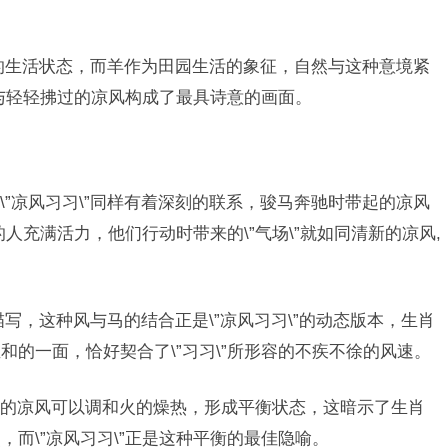
适的生活状态，而羊作为田园生活的象征，自然与这种意境紧
与轻轻拂过的凉风构成了最具诗意的画面。
”凉风习习\”同样有着深刻的联系，骏马奔驰时带起的凉风
的人充满活力，他们行动时带来的\”气场\”就如同清新的凉风,
描写，这种风与马的结合正是\”凉风习习\”的动态版本，生肖
的一面，恰好契合了\”习习\”所形容的不疾不徐的风速。
的凉风可以调和火的燥热，形成平衡状态，这暗示了生肖
而\”凉风习习\”正是这种平衡的最佳隐喻。