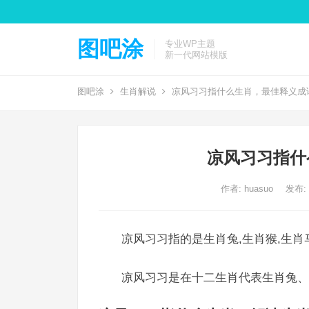
图吧涂
专业WP主题
新一代网站模版
图吧涂
生肖解说
凉风习习指什么生肖，最佳释义成
凉风习习指什
作者:
huasuo
发布: 2
凉风习习指的是生肖兔,生肖猴,生肖
凉风习习是在十二生肖代表生肖兔、