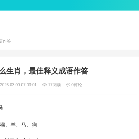
语作答
么生肖，最佳释义成语作答
026-03-09 07:03:01
17
阅读
0
评论
马
猴、羊、马、狗