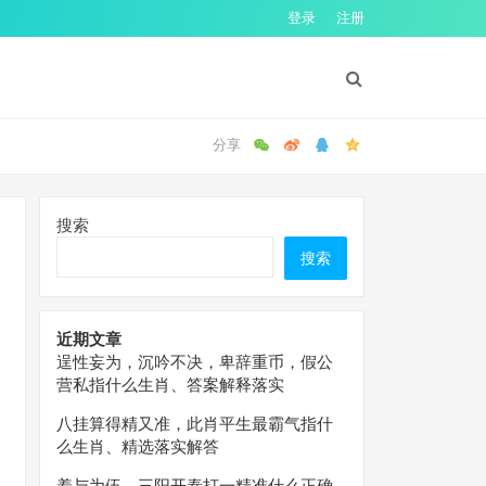
登录
注册
搜索
搜索
近期文章
逞性妄为，沉吟不决，卑辞重币，假公
营私指什么生肖、答案解释落实
八挂算得精又准，此肖平生最霸气指什
么生肖、精选落实解答
羞与为伍，三阳开泰打一精准什么正确