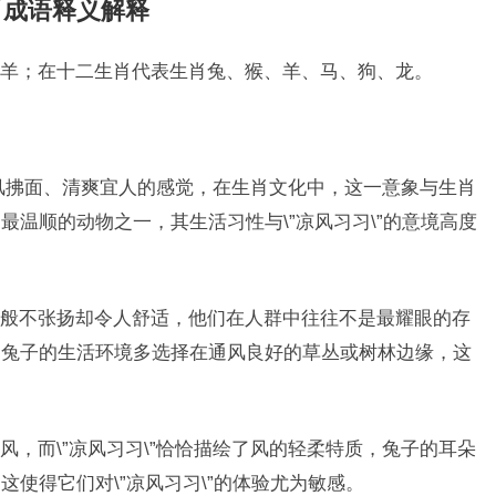
肖成语释义解释
羊；在十二生肖代表生肖兔、猴、羊、马、狗、龙。
微风拂面、清爽宜人的感觉，在生肖文化中，这一意象与生肖
温顺的动物之一，其生活习性与\”凉风习习\”的意境高度
般不张扬却令人舒适，他们在人群中往往不是最耀眼的存
，兔子的生活环境多选择在通风良好的草丛或树林边缘，这
，而\”凉风习习\”恰恰描绘了风的轻柔特质，兔子的耳朵
使得它们对\”凉风习习\”的体验尤为敏感。