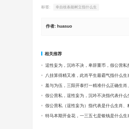
标签:
幸自枝条能树立指什么生
作者:
huasuo
十里扬州指是什么生肖，成语释义落实作答
追悔莫及打猜一肖，最佳释义
上一篇
相关推荐
逞性妄为，沉吟不决，卑辞重币，假公营私
八挂算得精又准，此肖平生最霸气指什么生
羞与为伍，三阳开泰打一精准什么正确生肖
假公营私，逞性妄为，沉吟不决指代表什么
假公营私（逞性妄为）指代表是什么生肖、
特马本期开金花，一三五七是银钱是什么生