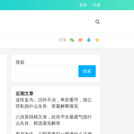
登录
注册
搜索
搜索
近期文章
逞性妄为，沉吟不决，卑辞重币，假公
营私指什么生肖、答案解释落实
八挂算得精又准，此肖平生最霸气指什
么生肖、精选落实解答
羞与为伍，三阳开泰打一精准什么正确