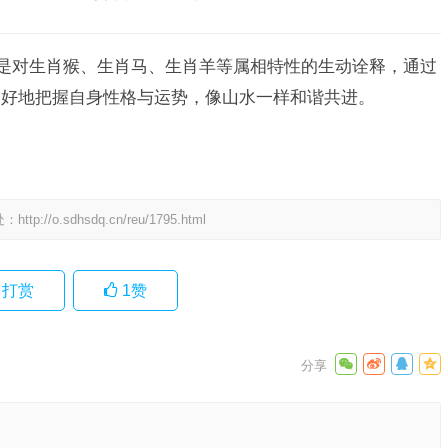
更是对生肖猴、生肖马、生肖羊等属相特性的生动诠释，通过
更好地把握自身性格与运势，像山水一样和谐共进。
处：
http://o.sdhsdq.cn/reu/1795.html
打赏
1
赞