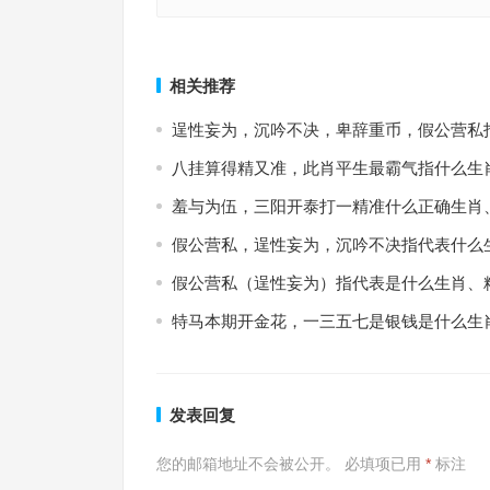
智周万物指代表什么生肖，经典作答释义解释
智周万物指是什么生肖，经典作答
上一篇
相关推荐
逞性妄为，沉吟不决，卑辞重币，假公营私
八挂算得精又准，此肖平生最霸气指什么生
羞与为伍，三阳开泰打一精准什么正确生肖
假公营私，逞性妄为，沉吟不决指代表什么
假公营私（逞性妄为）指代表是什么生肖、
特马本期开金花，一三五七是银钱是什么生
发表回复
您的邮箱地址不会被公开。
必填项已用
*
标注