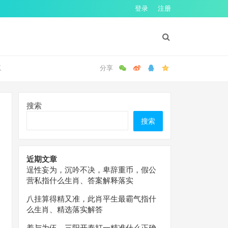
登录
注册
义
搜索
搜索
近期文章
逞性妄为，沉吟不决，卑辞重币，假公
营私指什么生肖、答案解释落实
八挂算得精又准，此肖平生最霸气指什
么生肖、精选落实解答
羞与为伍，三阳开泰打一精准什么正确