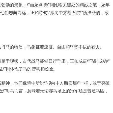
机勃勃的景象，\”画龙点睛\”则比喻关键处的精妙之笔，龙年
们志向高远，正如诗句\”拟向中方断石层\”所描绘的，敢
了生肖马的特质，马象征着速度、自由和坚韧不拔的毅力。
满足于现状，古代战马能够日行千里，正如成语\”马到成功\”
途\”则体现了马的智慧和经验。
精神，他们像诗中所说\”拟向中方断石层\”一样，敢于突破
丘\”对马而言，意味着无论赛马场上的冠军还是普通马匹，