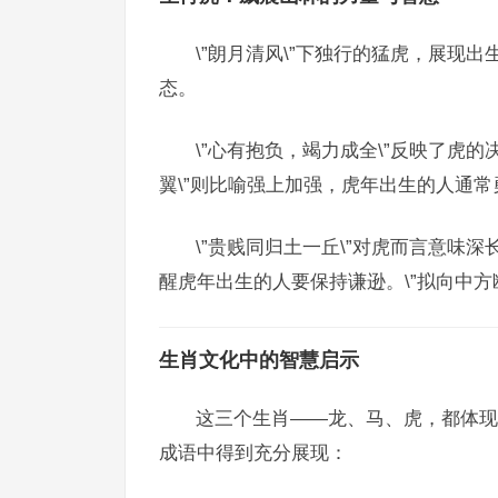
\”朗月清风\”下独行的猛虎，展现出
态。
\”心有抱负，竭力成全\”反映了虎的
翼\”则比喻强上加强，虎年出生的人通
\”贵贱同归土一丘\”对虎而言意味
醒虎年出生的人要保持谦逊。\”拟向中方
生肖文化中的智慧启示
这三个生肖——龙、马、虎，都体现
成语中得到充分展现：