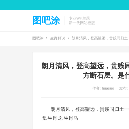
图吧涂
专业WP主题
新一代网站模版
图吧涂
生肖解说
朗月清风，登高望远，贵贱同归土
朗月清风，登高望远，贵贱
方断石层。是
作者:
huasuo
发布: 2
朗月清风，登高望远，贵贱同归土一
虎,生肖龙,生肖马