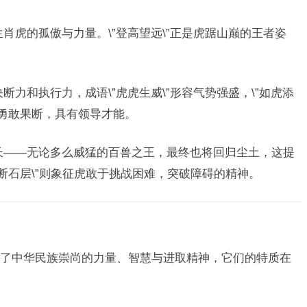
生肖虎的孤傲与力量。\”登高望远\”正是虎踞山巅的王者姿
决断力和执行力，成语\”虎虎生威\”形容气势强盛，\”如虎添
常勇敢果断，具有领导才能。
深长——无论多么威猛的百兽之王，最终也将回归尘土，这提
断石层\”则象征虎敢于挑战困难，突破障碍的精神。
了中华民族崇尚的力量、智慧与进取精神，它们的特质在