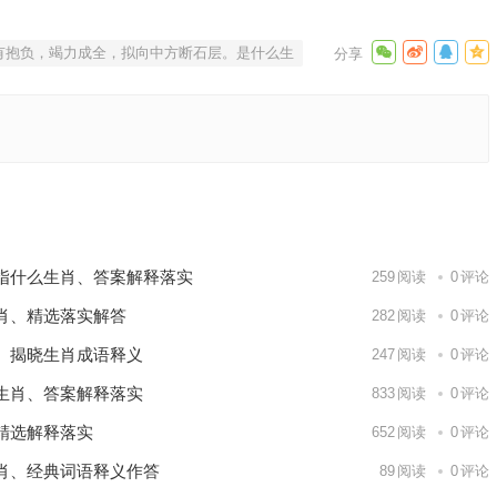
有抱负，竭力成全，拟向中方断石层。是什么生
肖；解释
词语释义
下一篇
指什么生肖、答案解释落实
259
阅读
0
评论
肖、精选落实解答
282
阅读
0
评论
、揭晓生肖成语释义
247
阅读
0
评论
生肖、答案解释落实
833
阅读
0
评论
精选解释落实
652
阅读
0
评论
肖、经典词语释义作答
89
阅读
0
评论