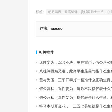
标签:
朗月清风，登高望远，贵贱同归土一丘，心
作者:
huasuo
心有抱负，竭力成全，拟向中方断石层猜指什么生
词语释义落实
水送山迎是指什么生肖，解读精选
上一篇
相关推荐
逞性妄为，沉吟不决，卑辞重币，假公营私
八挂算得精又准，此肖平生最霸气指什么生
羞与为伍，三阳开泰打一精准什么正确生肖
假公营私，逞性妄为，沉吟不决指代表什么
假公营私（逞性妄为）指代表是什么生肖、
特马本期开金花，一三五七是银钱是什么生