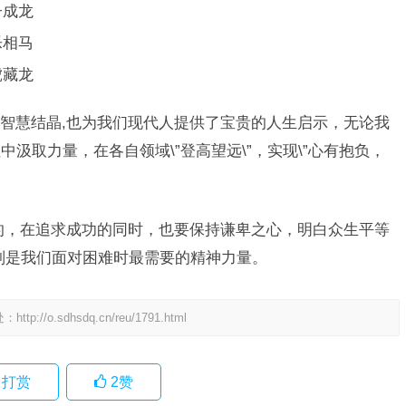
子成龙
乐相马
虎藏龙
智慧结晶,也为我们现代人提供了宝贵的人生启示，无论我
汲取力量，在各自领域\”登高望远\”，实现\”心有抱负，
醒的，在追求成功的同时，也要保持谦卑之心，明白众生平等
，则是我们面对困难时最需要的精神力量。
处：
http://o.sdhsdq.cn/reu/1791.html
打赏
2
赞