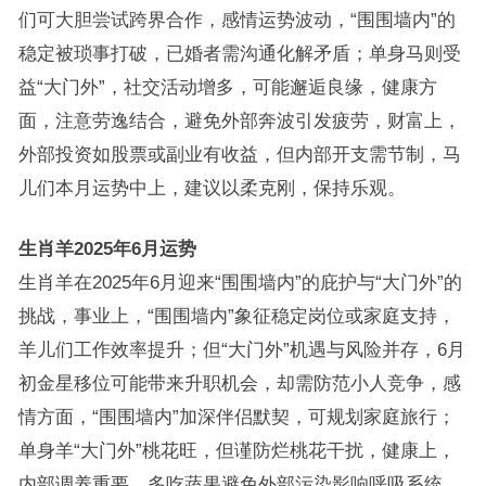
们可大胆尝试跨界合作，感情运势波动，“围围墙内”的
稳定被琐事打破，已婚者需沟通化解矛盾；单身马则受
益“大门外”，社交活动增多，可能邂逅良缘，健康方
面，注意劳逸结合，避免外部奔波引发疲劳，财富上，
外部投资如股票或副业有收益，但内部开支需节制，马
儿们本月运势中上，建议以柔克刚，保持乐观。
生肖羊2025年6月运势
生肖羊在2025年6月迎来“围围墙内”的庇护与“大门外”的
挑战，事业上，“围围墙内”象征稳定岗位或家庭支持，
羊儿们工作效率提升；但“大门外”机遇与风险并存，6月
初金星移位可能带来升职机会，却需防范小人竞争，感
情方面，“围围墙内”加深伴侣默契，可规划家庭旅行；
单身羊“大门外”桃花旺，但谨防烂桃花干扰，健康上，
内部调养重要，多吃蔬果避免外部污染影响呼吸系统，