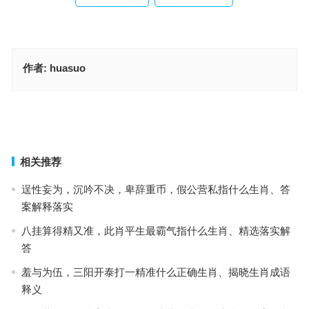
作者:
huasuo
卑鄙小人，说话难听，谩骂不妨且看轻指什么生肖,解答阐释落实
高枕无忧打一最佳生肖,揭秘阐释落实
上一篇
下一篇
相关推荐
逞性妄为，沉吟不决，卑辞重币，假公营私指什么生肖、答
案解释落实
八挂算得精又准，此肖平生最霸气指什么生肖、精选落实解
答
羞与为伍，三阳开泰打一精准什么正确生肖、揭晓生肖成语
释义