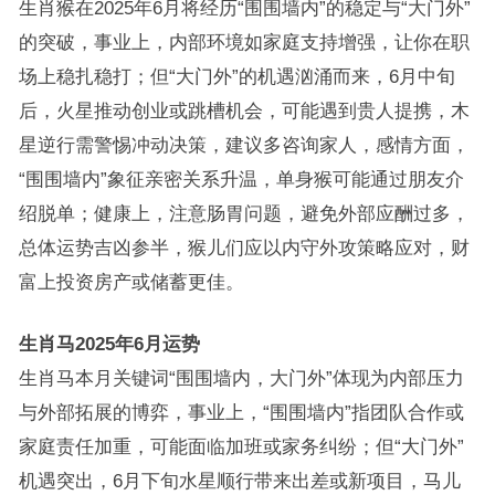
生肖猴在2025年6月将经历“围围墙内”的稳定与“大门外”
的突破，事业上，内部环境如家庭支持增强，让你在职
场上稳扎稳打；但“大门外”的机遇汹涌而来，6月中旬
后，火星推动创业或跳槽机会，可能遇到贵人提携，木
星逆行需警惕冲动决策，建议多咨询家人，感情方面，
“围围墙内”象征亲密关系升温，单身猴可能通过朋友介
绍脱单；健康上，注意肠胃问题，避免外部应酬过多，
总体运势吉凶参半，猴儿们应以内守外攻策略应对，财
富上投资房产或储蓄更佳。
生肖马2025年6月运势
生肖马本月关键词“围围墙内，大门外”体现为内部压力
与外部拓展的博弈，事业上，“围围墙内”指团队合作或
家庭责任加重，可能面临加班或家务纠纷；但“大门外”
机遇突出，6月下旬水星顺行带来出差或新项目，马儿