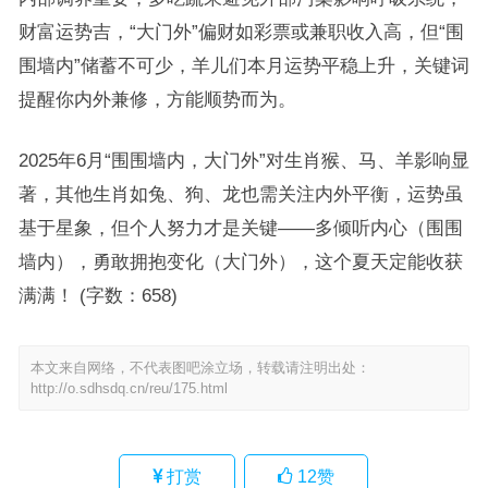
财富运势吉，“大门外”偏财如彩票或兼职收入高，但“围
围墙内”储蓄不可少，羊儿们本月运势平稳上升，关键词
提醒你内外兼修，方能顺势而为。
2025年6月“围围墙内，大门外”对生肖猴、马、羊影响显
著，其他生肖如兔、狗、龙也需关注内外平衡，运势虽
基于星象，但个人努力才是关键——多倾听内心（围围
墙内），勇敢拥抱变化（大门外），这个夏天定能收获
满满！ (字数：658)
本文来自网络，不代表图吧涂立场，转载请注明出处：
http://o.sdhsdq.cn/reu/175.html
打赏
12
赞