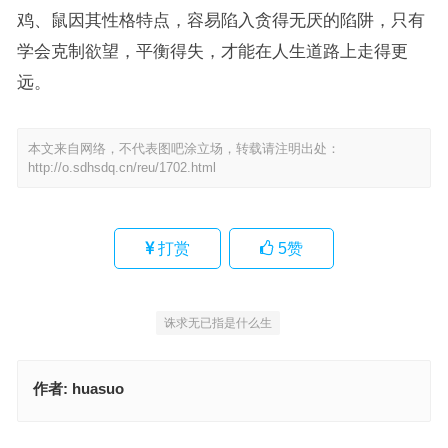
鸡、鼠因其性格特点，容易陷入贪得无厌的陷阱，只有
学会克制欲望，平衡得失，才能在人生道路上走得更
远。
本文来自网络，不代表图吧涂立场，转载请注明出处：
http://o.sdhsdq.cn/reu/1702.html
打赏
5
赞
诛求无已指是什么生
作者:
huasuo
水送山迎打一最佳准确生肖，词语落实释义解释