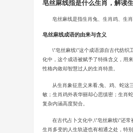
皂丝麻线指是什么生肖，解读
皂丝麻线是指生肖兔、生肖鸡、生肖
皂丝麻线成语的由来与含义
\”皂丝麻线\”这个成语源自古代纺
化中，这个成语被赋予了特殊含义，用
性格内敛却智慧过人的生肖特质。
从生肖象征意义来看,兔、鸡、蛇这三
敏；生肖鸡外表华丽却心思缜密；生肖蛇形
复杂内涵高度契合。
在古代占卜文化中,\”皂丝麻线\”
生肖多变的人生轨迹也有相通之处，特