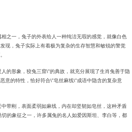
的属相之一，兔子的外表给人一种纯洁无瑕的感觉，就像白色
会发现，兔子实际上有着极为复杂的生存智慧和敏锐的警觉
下。
过人的形象，狡兔三窟\”的典故，就充分展现了生肖兔善于隐
意的特性，恰好符合\”皂丝麻线\”成语中隐含的复杂意
柔中带刚，表面柔弱如麻线，内在却坚韧如皂丝，这种矛盾
最贴切的象征之一，许多属兔的名人如爱因斯坦、李白等，都