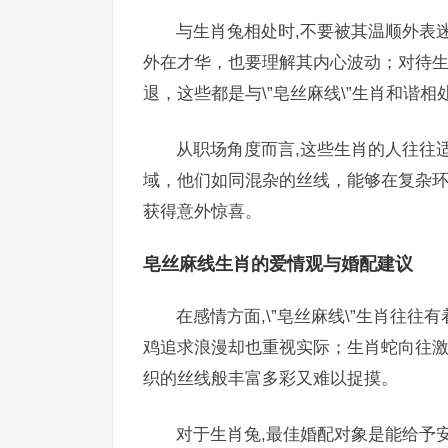
与生肖兔相处时,不要被其温顺外表
外在才华，也要理解其内心波动；对待
退，这些都是与\”皂丝麻线\”生肖和谐相
从职场角度而言,这些生肖的人往往
域，他们如同混杂的丝线，能够在复杂
获得意外惊喜。
皂丝麻线生肖的爱情观与婚配建议
在感情方面,\”皂丝麻线\”生肖往
鸡追求浪漫却也重视实际；生肖蛇向往
织的丝线般丰富多彩又难以捉摸。
对于生肖兔,最佳婚配对象是能给予