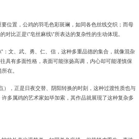
据重要位置，公鸡的羽毛色彩斑斓，如同各色丝线交织；而母
对比正是\”皂丝麻线\”所表达的复杂性的生动体现。
禽\”：文、武、勇、仁、信，这种多重品德的集合，就像混杂
往往具有多面性格，表面可能张扬高调，内心却可能谨慎保
髓所在。
-7点），正是日夜交替、阴阳转换的时刻，这种过渡性质也与
合，许多属鸡的艺术家如毕加索，其作品就展现了这种复杂多