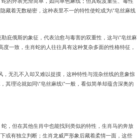
征，蛇的外表光滑简单，如同单色麻线；但其蜕皮重生、毒性
隐藏着无数秘密，这种表里不一的特性使蛇成为\”皂丝麻线
克勒庇俄斯的象征，代表治愈与毒害的双重性，这与\”皂丝麻
义高度一致，生肖蛇的人往往具有这种复杂多面的性格特征，
象征风，无孔不入却又难以捉摸，这种特性与混杂丝线的意象惊
其理论就如同\”皂丝麻线\”一般，看似简单却蕴含深奥的
鸡、蛇，但在其他生肖中也能找到类似的特性，生肖马的奔放
面下或有独立判断；生肖龙威严形象后藏着柔情一面，这些