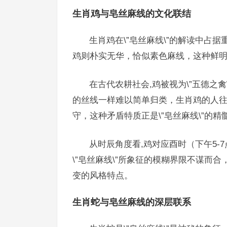
生肖鸡与皂丝麻线的文化联结
生肖鸡在\”皂丝麻线\”的解读中占
鸡则朴实无华，恰似素色麻线，这种鲜明的
在古代农耕社会,鸡被视为\”五德之
的丝线一样难以简单归类，生肖鸡的人
守，这种矛盾特质正是\”皂丝麻线\”的精
从时辰角度看,鸡对应酉时（下午5
\”皂丝麻线\”所象征的模糊界限不谋而
变的风格特点。
生肖蛇与皂丝麻线的深层联系