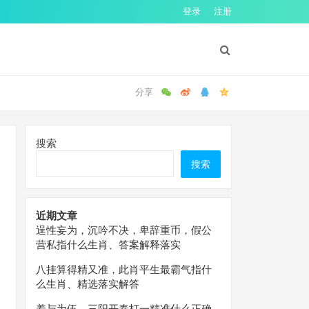
登录
注册
搜索
搜索
近期文章
逞性妄为，沉吟不决，卑辞重币，假公
营私指什么生肖、答案解释落实
八挂算得精又准，此肖平生最霸气指什
么生肖、精选落实解答
羞与为伍，三阳开泰打一精准什么正确