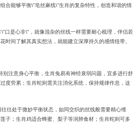
合能够平衡\”皂丝麻线\”生肖的复杂特性，创造和谐的情
\”口是心非\”，就像混杂的丝线一样需要耐心梳理，伴侣若
多花时间了解其真实想法，就能建立深厚持久的感情纽带。
需要特别注意身心平衡，生肖兔易有神经衰弱问题，宜多进行舒
免过度劳累；生肖蛇则需关注消化系统，保持规律作息，这
阳往往处于微妙平衡状态，如同交织的丝线般需要精心维
、莲子；生肖鸡适合蜂蜜、梨子等润肺食材；生肖蛇则可多