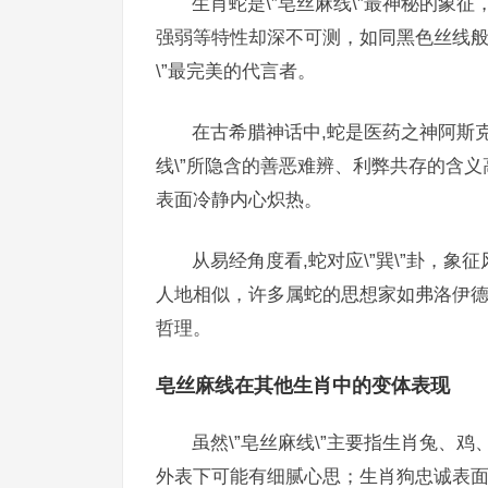
生肖蛇是\”皂丝麻线\”最神秘的象
强弱等特性却深不可测，如同黑色丝线般
\”最完美的代言者。
在古希腊神话中,蛇是医药之神阿斯
线\”所隐含的善恶难辨、利弊共存的含
表面冷静内心炽热。
从易经角度看,蛇对应\”巽\”卦，
人地相似，许多属蛇的思想家如弗洛伊德，
哲理。
皂丝麻线在其他生肖中的变体表现
虽然\”皂丝麻线\”主要指生肖兔、
外表下可能有细腻心思；生肖狗忠诚表