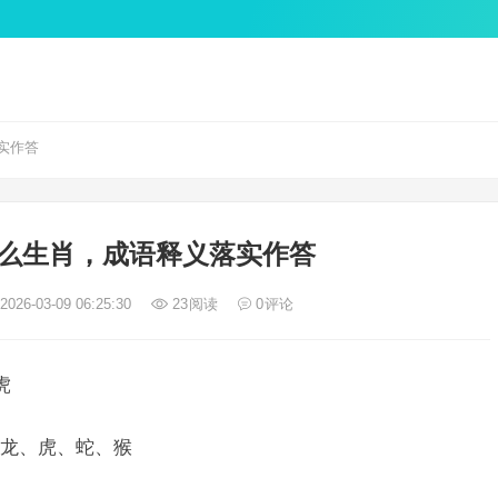
实作答
么生肖，成语释义落实作答
026-03-09 06:25:30
23
阅读
0
评论
虎
龙、虎、蛇、猴