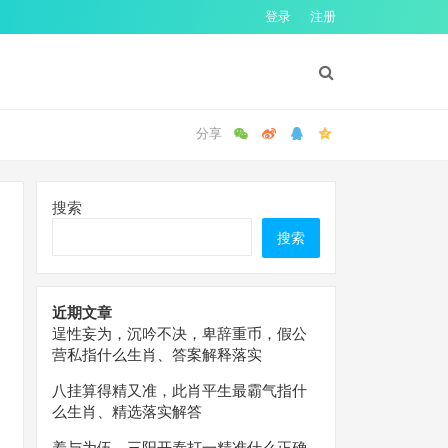
登录
注册
搜索
搜索
近期文章
逞性妄为，沉吟不决，卑辞重币，假公
营私指什么生肖、答案解释落实
八挂算得精又准，此肖平生最霸气指什
么生肖、精选落实解答
羞与为伍，三阳开泰打一精准什么正确