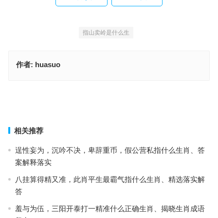
指山卖岭是什么生
作者:
huasuo
灯火辉煌打一最佳准确生肖，重点释义解读详情
金风玉露是什么生肖，落实成语作答释义
上一篇
下一篇
相关推荐
逞性妄为，沉吟不决，卑辞重币，假公营私指什么生肖、答
案解释落实
八挂算得精又准，此肖平生最霸气指什么生肖、精选落实解
答
羞与为伍，三阳开泰打一精准什么正确生肖、揭晓生肖成语