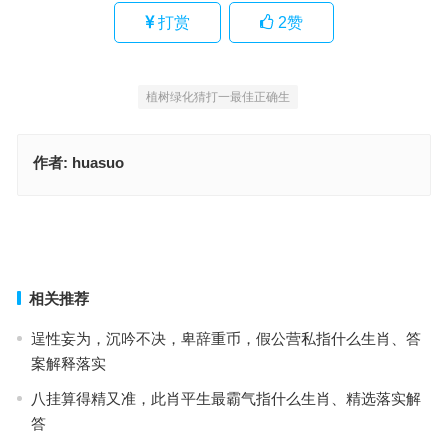
打赏
2
赞
植树绿化猜打一最佳正确生
作者:
huasuo
植树绿化是什么生肖，解读精选词语释义
左宜右有指什么生肖，词语落实释义解释
上一篇
下一篇
相关推荐
逞性妄为，沉吟不决，卑辞重币，假公营私指什么生肖、答
案解释落实
八挂算得精又准，此肖平生最霸气指什么生肖、精选落实解
答