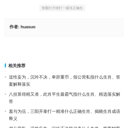
智圆行方猜打一最佳正确生
作者:
huasuo
智圆行方是什么生肖，重点释义解读详情
三马同槽是什么生肖，词语解释释义落实
上一篇
下一篇
相关推荐
逞性妄为，沉吟不决，卑辞重币，假公营私指什么生肖、答
案解释落实
八挂算得精又准，此肖平生最霸气指什么生肖、精选落实解
答
羞与为伍，三阳开泰打一精准什么正确生肖、揭晓生肖成语
释义