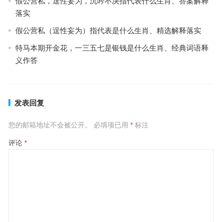
假公营私，逞性妄为，沉吟不决指代表什么生肖、答案解释
落实
假公营私（逞性妄为）指代表是什么生肖、精选解释落实
特马本期开金花，一三五七是银钱是什么生肖、经典词语释
义作答
发表回复
您的邮箱地址不会被公开。
必填项已用
*
标注
评论
*