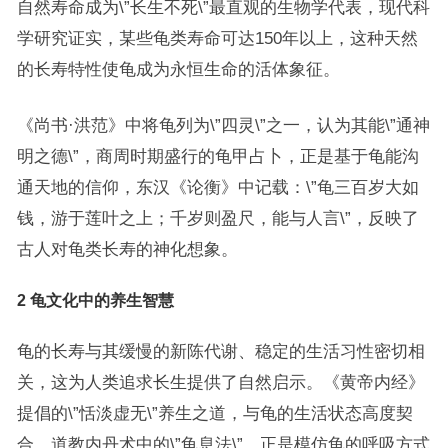
自然寿命成为\”长生不死\”最直观的生物学代表，现代科
学研究证实，某些龟类寿命可达150年以上，这种天然
的长寿特性使龟成为永恒生命的活体象征。
《尚书·洪范》中将龟列为\”四灵\”之一，认为其能\”通神
明之德\”，商周时期盛行的龟甲占卜，正是基于龟能沟
通天地的信仰，东汉《论衡》中记载：\”龟三百岁大如
钱，游于莲叶之上；千岁则盈尺，能与人言\”，反映了
古人对龟类长寿的神化想象。
2 龟文化中的养生智慧
龟的长寿与其缓慢的新陈代谢、稳定的生活习性密切相
关，这为人类追求长生提供了自然启示。《黄帝内经》
提倡的\”恬淡虚无\”养生之道，与龟的生活状态高度契
合，道教内丹术中的\”龟息法\”，正是模仿龟的呼吸方式