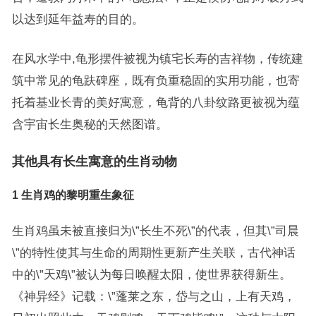
以达到延年益寿的目的。
在风水学中,龟形摆件被视为镇宅长寿的吉祥物，传统建
筑中常见的龟趺碑座，既有负重稳固的实用功能，也寄
托着基业长青的美好寓意，龟背的八卦纹路更被视为蕴
含宇宙长生奥秘的天然图谱。
其他具有长生寓意的生肖动物
1 生肖鸡的黎明重生象征
生肖鸡虽未被直接归为\”长生不死\”的代表，但其\”司晨
\”的特性使其与生命的周期性更新产生关联，古代神话
中的\”天鸡\”被认为每日唤醒太阳，使世界获得新生。
《神异经》记载：\”蓬莱之东，岱与之山，上有天鸡，