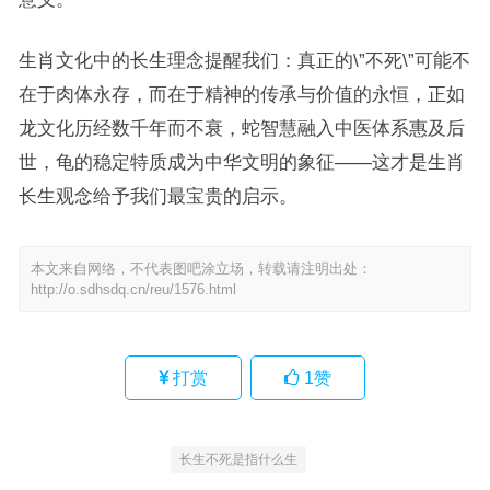
生肖文化中的长生理念提醒我们：真正的\”不死\”可能不
在于肉体永存，而在于精神的传承与价值的永恒，正如
龙文化历经数千年而不衰，蛇智慧融入中医体系惠及后
世，龟的稳定特质成为中华文明的象征——这才是生肖
长生观念给予我们最宝贵的启示。
本文来自网络，不代表图吧涂立场，转载请注明出处：
http://o.sdhsdq.cn/reu/1576.html
打赏
1
赞
长生不死是指什么生