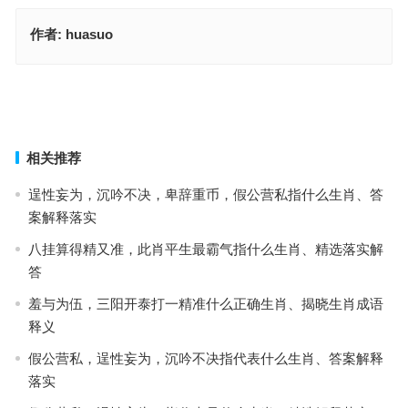
作者:
huasuo
陷于缧绁指什么生肖·最佳解释成语释义
长生不死指什么生肖，成语释义落实作答
上一篇
下一篇
相关推荐
逞性妄为，沉吟不决，卑辞重币，假公营私指什么生肖、答
案解释落实
八挂算得精又准，此肖平生最霸气指什么生肖、精选落实解
答
羞与为伍，三阳开泰打一精准什么正确生肖、揭晓生肖成语
释义
假公营私，逞性妄为，沉吟不决指代表什么生肖、答案解释
落实