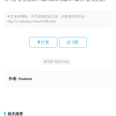
本文来自网络，不代表图吧涂立场，转载请注明出处：
http://o.sdhsdq.cn/reu/1548.html
打赏
3
赞
笨鸟先飞指什么生
作者:
huasuo
智珠在握，响彻云霄，吟上山前数竹枝是什么生肖，解读精选词语释
义
忠孝节义是什么生肖，经典作答释义解释
上一篇
下一篇
相关推荐