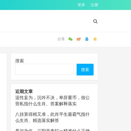
登录
注册
搜索
搜索
近期文章
逞性妄为，沉吟不决，卑辞重币，假公
营私指什么生肖、答案解释落实
八挂算得精又准，此肖平生最霸气指什
么生肖、精选落实解答
羞与为伍，三阳开泰打一精准什么正确