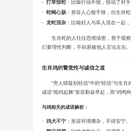
打草惊蛇
：比喻行动不慎，惊动了对手
蛇蝎心肠
：形容人心狠手辣，但生肖蛇
龙蛇混杂
：比喻好人与坏人混在一起，
生肖蛇的人往往思维缜密，善于观察
们要理性判断，不轻易被他人言论左右
生肖鸡的警觉性与诚信之道
“旁人猜疑别轻信”中的“轻信”与生
成语“闻鸡起舞”形容勤奋早起，而“鸡鸣
与鸡相关的成语解析：
鸡犬不宁
：形容环境嘈杂，不得安宁。