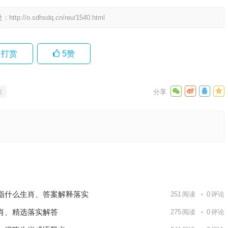
处：
http://o.sdhsdq.cn/reu/1540.html
打赏
5
赞
生
解释成
词语释义
下一篇
指什么生肖、答案解释落实
251
阅读
0
评论
肖、精选落实解答
275
阅读
0
评论