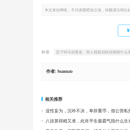
本文来自网络，不代表图吧涂立场，转载请注明出
标签:
定下特马别更改，旁人猜疑别轻信指猜什么
作者:
huasuo
单数合九有马开，三六四五准确开是什么生肖·最佳
语释义
尖嘴猴腮猜一肖，解读精选
上一篇
相关推荐
逞性妄为，沉吟不决，卑辞重币，假公营私
八挂算得精又准，此肖平生最霸气指什么生