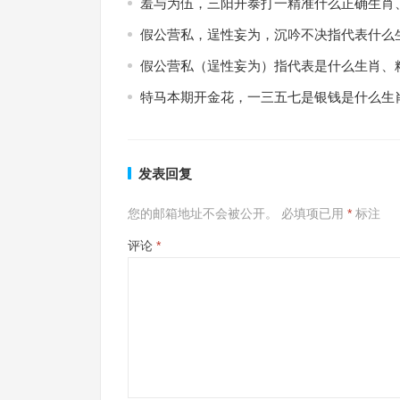
羞与为伍，三阳开泰打一精准什么正确生肖
假公营私，逞性妄为，沉吟不决指代表什么
假公营私（逞性妄为）指代表是什么生肖、
特马本期开金花，一三五七是银钱是什么生
发表回复
您的邮箱地址不会被公开。
必填项已用
*
标注
评论
*