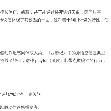
擅长偷窃、躲藏，甚至能通过装死逃避天敌，民间故事
的传说便体现了其狡黠的一面，这种善于利用计谋的特性，使
假动作迷惑同伴或人类。《西游记》中的孙悟空便是典型
甚至神仙，这种 playful（顽皮）却带点欺骗性的行为，
“诪张为幻”有一定关联：
以假动作迷惑捕食者。