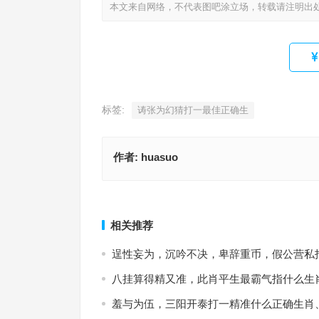
本文来自网络，不代表图吧涂立场，转载请注明出
标签:
诪张为幻猜打一最佳正确生
作者:
huasuo
诪张为幻是什么生肖，词语解释释义落实
诪张为幻猜打一最佳正确生肖，词语落实
上一篇
相关推荐
逞性妄为，沉吟不决，卑辞重币，假公营私
八挂算得精又准，此肖平生最霸气指什么生
羞与为伍，三阳开泰打一精准什么正确生肖