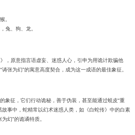
猴。
猴，兔、狗、龙。
元年》，原意指言语虚妄、迷惑人心，引申为用诡计欺骗他
“诪张为幻”的寓意高度契合，成为这一成语的最佳象征。
的象征，它们行动诡秘，善于伪装，甚至能通过蜕皮“重
话故事中，蛇精常以幻术迷惑人类，如《白蛇传》中的白素
张为幻”的诡谲特质。