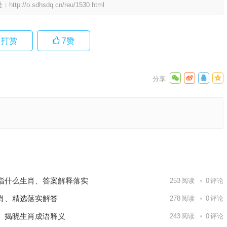
处：
http://o.sdhsdq.cn/reu/1530.html
打赏
7
赞
释义解释
下一篇
指什么生肖、答案解释落实
253
阅读
0
评论
肖、精选落实解答
278
阅读
0
评论
、揭晓生肖成语释义
243
阅读
0
评论