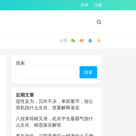
登录
注册
搜索
搜索
近期文章
逞性妄为，沉吟不决，卑辞重币，假公
营私指什么生肖、答案解释落实
八挂算得精又准，此肖平生最霸气指什
么生肖、精选落实解答
羞与为伍，三阳开泰打一精准什么正确