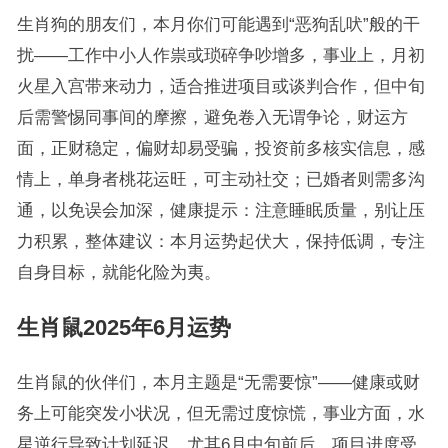
生肖狗的朋友们，本月你们可能遇到“恶狗乱吠”般的干
扰——工作中小人作祟或琐碎争吵增多，事业上，月初
火星入宫带来动力，适合推进项目或谈判合作，但中旬
后需警惕同事间的摩擦，避免卷入无谓争论，财运方
面，正财稳定，偏财却易受骗，投资前多核实信息，感
情上，单身者桃花运旺，可主动社交；已婚者则需多沟
通，以免误会加深，健康提示：注意睡眠质量，别让压
力积累，整体建议：本月运势起伏大，保持低调，专注
自身目标，就能化险为夷。
生肖鼠2025年6月运势
生肖鼠的伙伴们，本月主题是“无需要惊”——健康或财
务上可能突发小状况，但无需过度惊慌，事业方面，水
星逆行导致计划延迟，尤其6月中旬前后，项目进度受