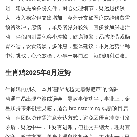
阻，建议提前备份文件，耐心处理细节，财运起伏较
大，收入稳定但支出增加，意外开支如医疗或维修费需
预留缓冲，感情上，单身者缘分较浅，宜多参加兴趣活
动；伴侣间则需包容小摩擦，健康预警：易感疲劳或肠
胃不适，饮食清淡，多休息，整体建议：本月运势平稳
中带挑战，心态放稳，小事一笑而过，就能顺利过渡。
生肖鸡2025年6月运势
生肖鸡的朋友，本月谨防“无毡无扇得把声”的陷阱——
沟通中易出现空谈或误会，导致事倍功半，事业上，金
星加持带来创意灵感，适合 brainstorming 或新项目启
动，但团队协作需注意表达方式，避免因语言冲突引发
矛盾，财运中平，正财有进账，但社交开销大，理财宜
保守，感情方面，单身者遇良缘机会高，主动出击；已