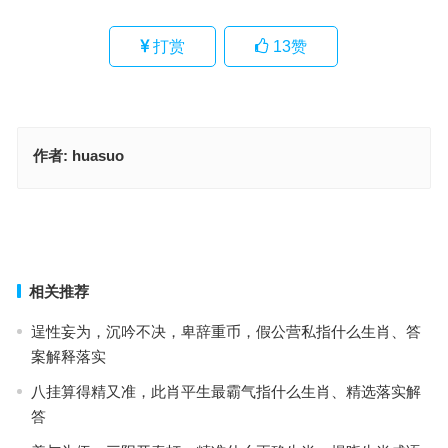
打赏
13
赞
作者:
huasuo
五色祥云满乾坤指是打什么生肖,权威解述落实
骏驹迄立，腰骨挺直，路遥自然知马力是解哪个生肖,准确释述落实
上一篇
下一篇
相关推荐
逞性妄为，沉吟不决，卑辞重币，假公营私指什么生肖、答
案解释落实
八挂算得精又准，此肖平生最霸气指什么生肖、精选落实解
答