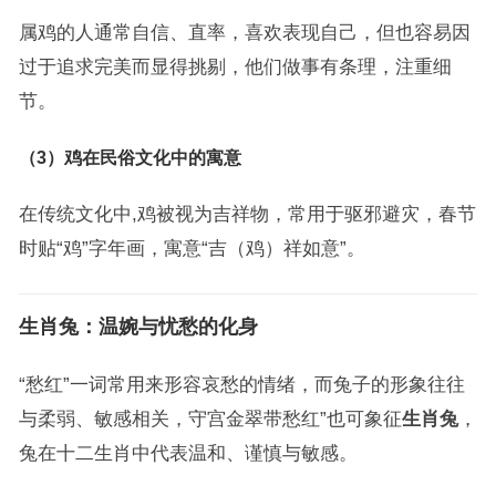
属鸡的人通常自信、直率，喜欢表现自己，但也容易因
过于追求完美而显得挑剔，他们做事有条理，注重细
节。
（3）鸡在民俗文化中的寓意
在传统文化中,鸡被视为吉祥物，常用于驱邪避灾，春节
时贴“鸡”字年画，寓意“吉（鸡）祥如意”。
生肖兔：温婉与忧愁的化身
“愁红”一词常用来形容哀愁的情绪，而兔子的形象往往
与柔弱、敏感相关，守宫金翠带愁红”也可象征
生肖兔
，
兔在十二生肖中代表温和、谨慎与敏感。