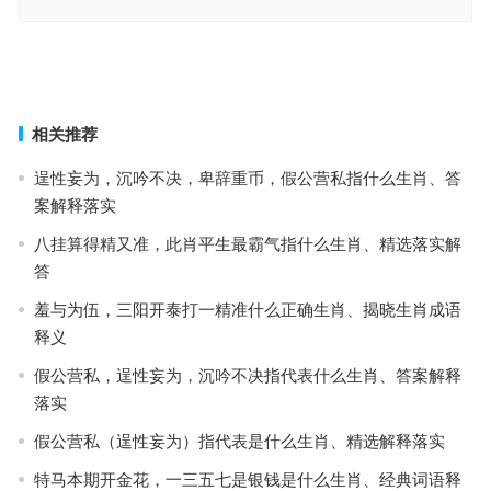
欲钱看瘫子掉进烂泥塘是什么生肖，重点释义解读详情
绿水青山今不在是什么生肖，词语解释释义落实
上一篇
下一篇
相关推荐
逞性妄为，沉吟不决，卑辞重币，假公营私指什么生肖、答
案解释落实
八挂算得精又准，此肖平生最霸气指什么生肖、精选落实解
答
羞与为伍，三阳开泰打一精准什么正确生肖、揭晓生肖成语
释义
假公营私，逞性妄为，沉吟不决指代表什么生肖、答案解释
落实
假公营私（逞性妄为）指代表是什么生肖、精选解释落实
特马本期开金花，一三五七是银钱是什么生肖、经典词语释