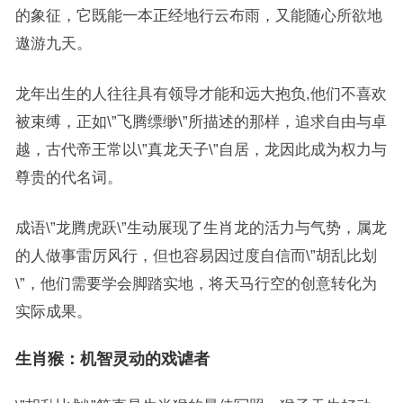
的象征，它既能一本正经地行云布雨，又能随心所欲地
遨游九天。
龙年出生的人往往具有领导才能和远大抱负,他们不喜欢
被束缚，正如\”飞腾缥缈\”所描述的那样，追求自由与卓
越，古代帝王常以\”真龙天子\”自居，龙因此成为权力与
尊贵的代名词。
成语\”龙腾虎跃\”生动展现了生肖龙的活力与气势，属龙
的人做事雷厉风行，但也容易因过度自信而\”胡乱比划
\”，他们需要学会脚踏实地，将天马行空的创意转化为
实际成果。
生肖猴：机智灵动的戏谑者