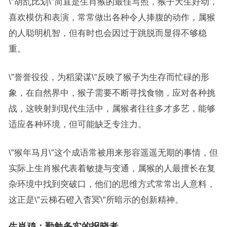
\”胡乱比划\”简直是生肖猴的最佳写照，猴子天生好动，
喜欢模仿和表演，常常做出各种令人捧腹的动作，属猴
的人聪明机智，但有时也会因过于跳脱而显得不够稳
重。
\”誉誉役役，为稻梁谋\”反映了猴子为生存而忙碌的形
象，在自然界中，猴子需要不断寻找食物，应对各种挑
战，这映射到现代生活中，属猴者往往多才多艺，能够
适应各种环境，但可能缺乏专注力。
\”猴年马月\”这个成语常被用来形容遥遥无期的事情，但
实际上生肖猴代表着敏捷与变通，属猴的人最擅长在复
杂环境中找到突破口，他们的思维方式常常出人意料，
这正是\”云梯石磴入杳冥\”所暗示的创新精神。
生肖鸡：勤勉务实的报晓者