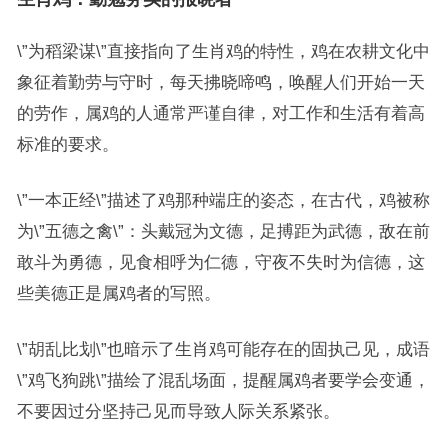
\”为稻梁谋\”直接指向了生肖鸡的特性，鸡在农耕文化中
象征着勤劳与守时，每天拂晓啼鸣，唤醒人们开始一天
的劳作，属鸡的人通常严谨自律，对工作和生活有着高
标准的要求。
\”一本正经\”描述了鸡那种端庄的姿态，在古代，鸡被称
为\”五德之禽\”：头戴冠为文德，足搏距为武德，敌在前
敢斗为勇德，见食相呼为仁德，守夜不失时为信德，这
些美德正是属鸡者的写照。
\”胡乱比划\”也暗示了生肖鸡可能存在的固执己见，成语
\”鸡飞狗跳\”描绘了混乱场面，提醒属鸡者要学会变通，
不要因过分坚持己见而导致人际关系紧张。