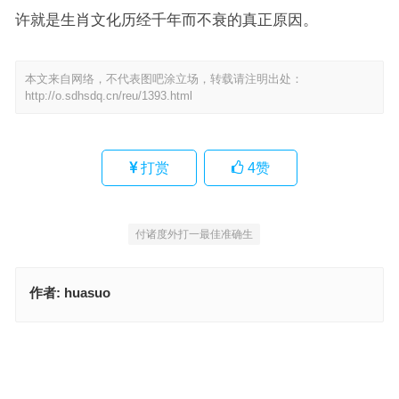
许就是生肖文化历经千年而不衰的真正原因。
本文来自网络，不代表图吧涂立场，转载请注明出处：
http://o.sdhsdq.cn/reu/1393.html
打赏
4
赞
付诸度外打一最佳准确生
作者:
huasuo
双目如潭猜打一最佳正确生肖；解释词语释义落实
双目如潭是什么生肖，成语释义落实作答
上一篇
下一篇