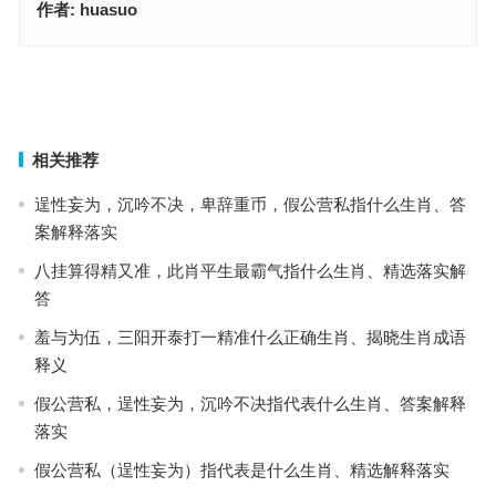
作者:
huasuo
二七江水向五流，与云作雨映春辉是什么生肖，经典作答释义解释
今期鼠猪虎出特，叫一声天下必亮是什么生肖，成语释义落实作答
上一篇
下一篇
相关推荐
逞性妄为，沉吟不决，卑辞重币，假公营私指什么生肖、答
案解释落实
八挂算得精又准，此肖平生最霸气指什么生肖、精选落实解
答
羞与为伍，三阳开泰打一精准什么正确生肖、揭晓生肖成语
释义
假公营私，逞性妄为，沉吟不决指代表什么生肖、答案解释
落实
假公营私（逞性妄为）指代表是什么生肖、精选解释落实