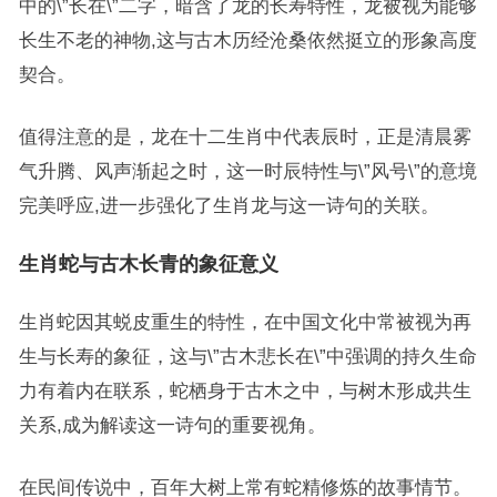
中的\”长在\”二字，暗含了龙的长寿特性，龙被视为能够
长生不老的神物,这与古木历经沧桑依然挺立的形象高度
契合。
值得注意的是，龙在十二生肖中代表辰时，正是清晨雾
气升腾、风声渐起之时，这一时辰特性与\”风号\”的意境
完美呼应,进一步强化了生肖龙与这一诗句的关联。
生肖蛇与古木长青的象征意义
生肖蛇因其蜕皮重生的特性，在中国文化中常被视为再
生与长寿的象征，这与\”古木悲长在\”中强调的持久生命
力有着内在联系，蛇栖身于古木之中，与树木形成共生
关系,成为解读这一诗句的重要视角。
在民间传说中，百年大树上常有蛇精修炼的故事情节。