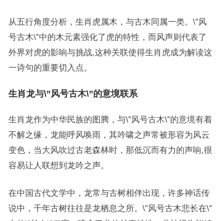
从五行角度分析，生肖虎属木，与古木同属一类。\”风
号古木\”中的木元素强化了虎的特性，而风声则代表了
外界对虎的影响与挑战,这种关联使得生肖虎成为解读这
一诗句的重要切入点。
生肖龙与\”风号古木\”的意境联系
生肖龙作为中华民族的图腾，与\”风号古木\”的意境有着
不解之缘，龙能呼风唤雨，其吟啸之声常被形容为风云
变色，当大风吹过古老森林时，那低沉而有力的声响,很
容易让人联想到龙吟之声。
在中国古代文学中，龙常与古树相伴出现，许多神话传
说中，千年古树往往是龙栖息之所。\”风号古木悲长在\”