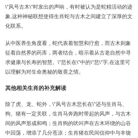
\”风号古木\”时发出的声响，有时被认为是蛇精活动的迹
象,这种神秘联想使得生肖蛇与古木之间建立了深厚的文
化联系。
从中医养生角度看，蛇代表着智慧和疗愈，而古木则象
征着自然界的药库，两者结合，暗示着从古老自然中寻
求健康与长寿的智慧。\”悲长在\”中的\”悲\”字,在这里可
以理解为对生命奥秘的敬畏之情。
其他相关生肖的补充解读
除了虎、龙、蛇外，\”风号古木悲长在\”还与生肖马、
狗、猪有一定关联，生肖马奔跑时带起的风声，与古木
间的风声形成和鸣；生肖狗的吠叫声在古木环绕的山谷
中回荡，增添了几分苍凉；生肖猪在民间信仰中与丰饶