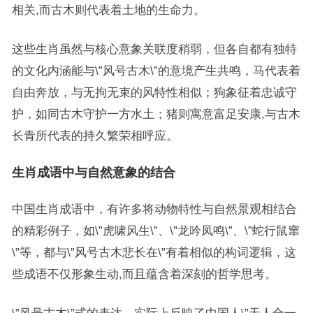
相关,而古木则代表着土地的生命力。
这些生肖虽然与核心意象关联度稍弱，但各自都有独特
的文化内涵能与\”风号古木\”的意境产生共鸣，马代表着
自由奔放，与无拘无束的风特性相似；狗象征着忠诚守
护，如同古木守护一方水土；猪则寓意富足安康,与古木
长青所代表的持久繁荣相呼应。
生肖成语中与自然意象的结合
中国生肖成语中，有许多将动物特性与自然景观相结合
的精彩例子，如\”虎啸风生\”、\”龙吟凤鸣\”、\”蛇行鼠窜
\”等，都与\”风号古木悲长在\”有着相似的构词逻辑，这
些成语不仅形象生动,而且蕴含着深刻的哲学思考。