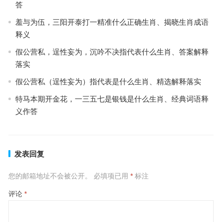
答
羞与为伍，三阳开泰打一精准什么正确生肖、揭晓生肖成语
释义
假公营私，逞性妄为，沉吟不决指代表什么生肖、答案解释
落实
假公营私（逞性妄为）指代表是什么生肖、精选解释落实
特马本期开金花，一三五七是银钱是什么生肖、经典词语释
义作答
发表回复
您的邮箱地址不会被公开。
必填项已用
*
标注
评论
*