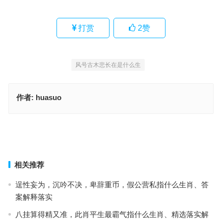
打赏
2
赞
风号古木悲长在是什么生
作者:
huasuo
指萤占卜，祈寻天机。尽心尽力尽忠职是什么生肖，经典作答释义解
释
二七江水向五流，与云作雨映春辉是什么生肖，经典作答释义解释
上一篇
下一篇
相关推荐
逞性妄为，沉吟不决，卑辞重币，假公营私指什么生肖、答
案解释落实
八挂算得精又准，此肖平生最霸气指什么生肖、精选落实解