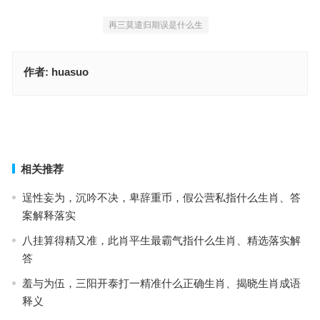
再三莫遣归期误是什么生
作者:
huasuo
一六相加零尾来，今期二九猜一猜，重点释义解读详情
偷鸡摸狗指打一什么生肖，落实成语作答释义
上一篇
下一篇
相关推荐
逞性妄为，沉吟不决，卑辞重币，假公营私指什么生肖、答
案解释落实
八挂算得精又准，此肖平生最霸气指什么生肖、精选落实解
答
羞与为伍，三阳开泰打一精准什么正确生肖、揭晓生肖成语
释义