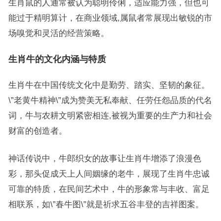
生肖鼠的人通常被认为聪明伶俐，适应能力强，但也可
能过于精明算计，在商业领域,属鼠者常展现出敏锐的市
场嗅觉和灵活的经营策略。
生肖牛的文化内涵与特质
生肖牛在中国传统文化中是勤劳、踏实、坚韧的象征。
\”老黄牛精神\”成为赞美无私奉献、任劳任怨品质的代名
词，牛与农耕文明紧密相连,被视为重要的生产力和社会
财富的创造者。
神话传说中，牛郎织女的故事让生肖牛增添了浪漫色
彩，那头促成天上人间姻缘的老牛，展现了生肖牛忠诚
可靠的特质，在民间艺术中，牛的形象常与丰收、富足
相联系，如\”春牛图\”就是祈求五谷丰登的吉祥图案。