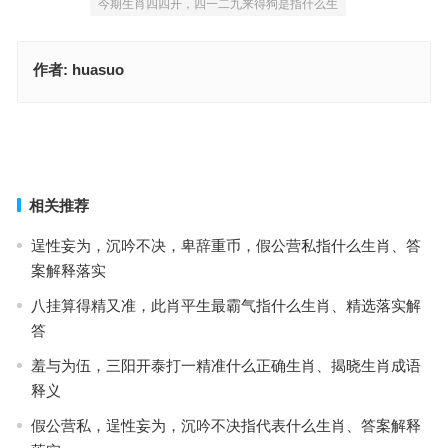
今期生肖四四开，四一二九来得狗是指什么生
作者:
huasuo
二二四四同等数，五体投地看分明是代表什么生肖，成语释义落实作
答
一六相加零尾来，今期二九猜一猜，重点释义解读详情
上一篇
下一篇
相关推荐
逞性妄为，沉吟不决，卑辞重币，假公营私指什么生肖、答
案解释落实
八挂算得精又准，此肖平生最霸气指什么生肖、精选落实解
答
羞与为伍，三阳开泰打一精准什么正确生肖、揭晓生肖成语
释义
假公营私，逞性妄为，沉吟不决指代表什么生肖、答案解释