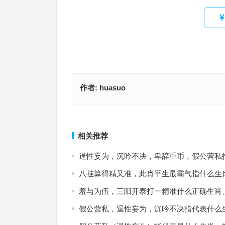
作者:
huasuo
亭亭玉立猜打准确一生肖，经典作答释义解释
一九四十发横财打一最佳生肖，最佳释义
上一篇
相关推荐
逞性妄为，沉吟不决，卑辞重币，假公营私
八挂算得精又准，此肖平生最霸气指什么生
羞与为伍，三阳开泰打一精准什么正确生肖
假公营私，逞性妄为，沉吟不决指代表什么