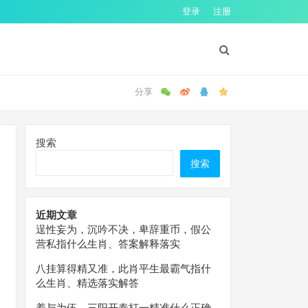
登录
注册
搜索
搜索
近期文章
逞性妄为，沉吟不决，卑辞重币，假公
营私指什么生肖、答案解释落实
八挂算得精又准，此肖平生最霸气指什
么生肖、精选落实解答
羞与为伍，三阳开泰打一精准什么正确