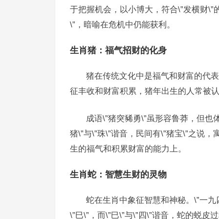
于把握机会，以小博大，符合\”发横财\”的特点
\”，暗喻在危机中仍能获利。
生肖猪：福气招财的化身
猪在传统文化中是福气和财富的代表。\”
征丰收和财富积累，猪年出生的人常被
成语\”猪突豨勇\”虽形容鲁莽，但也
猪\”与\”珠\”谐音，民间有\”猪宝\”
生的福气和积累财富的能力上。
生肖蛇：智慧生财的灵物
蛇在生肖中象征智慧和神秘。\”一九四十
\”巳\”，而\”巳\”与\”四\”谐音，蛇