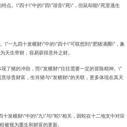
。\”四十\”中的\”四\”谐音\”死\”，但鼠却能\”死里逃生
一九四十发横财\”中的\”四十\”可联想到\”肥猪满圈\”，象
认为天生带财，容易获得意外之财。
体现了猪的冲劲，而\”发横财\”往往需要一定的冒险精神。\”
之说，寓意珍贵财富，生肖猪与\”发横财\”的关联，更多体现在其天
发横财\”中的\”九\”与\”蛇\”相关，因蛇在十二地支中对应
的蜕皮过程被视为重生和财富的更新。