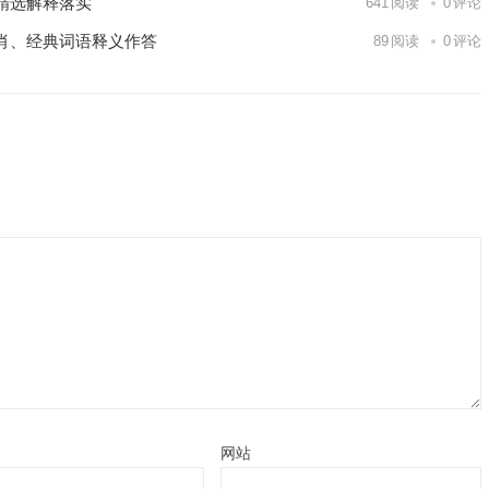
精选解释落实
641
阅读
0
评论
肖、经典词语释义作答
89
阅读
0
评论
网站