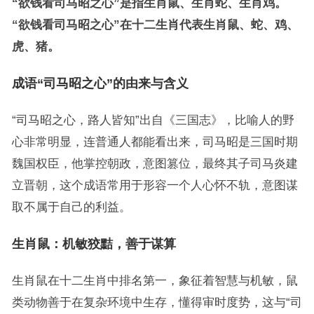
“欲钱看司马昭之心”是指生肖鼠、生肖蛇、生肖鸡。
“欲钱看司马昭之心”在十二生肖代表生肖鼠、蛇、鸡、
虎、猪。
成语“司马昭之心”的由来与含义
“司马昭之心，路人皆知”出自《三国志》，比喻人的野
心非常明显，连普通人都能看出来，司马昭是三国时期
魏国权臣，他掌控朝政，意图篡位，最终其子司马炎建
立晋朝，这个成语常用于形容一个人心怀不轨，意图谋
取不属于自己的利益。
生肖鼠：机敏狡黠，善于谋算
生肖鼠在十二生肖中排名第一，象征着智慧与机敏，鼠
类动物善于在复杂环境中生存，懂得审时度势，这与“司