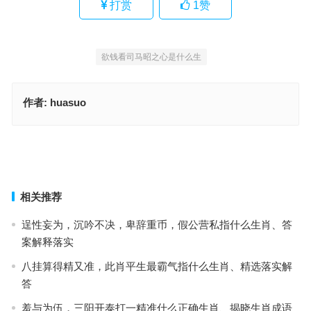
打赏
1
赞
欲钱看司马昭之心是什么生
作者:
huasuo
风声轻拂，静谧时光。洞在清溪何处边代表是什么生肖·最佳解释成语
释义
荒野孤岩，残枝草疏。桃花尽日随流水指代表什么生肖·最佳解释成语
释义
上一篇
下一篇
相关推荐
逞性妄为，沉吟不决，卑辞重币，假公营私指什么生肖、答
案解释落实
八挂算得精又准，此肖平生最霸气指什么生肖、精选落实解
答
羞与为伍，三阳开泰打一精准什么正确生肖、揭晓生肖成语