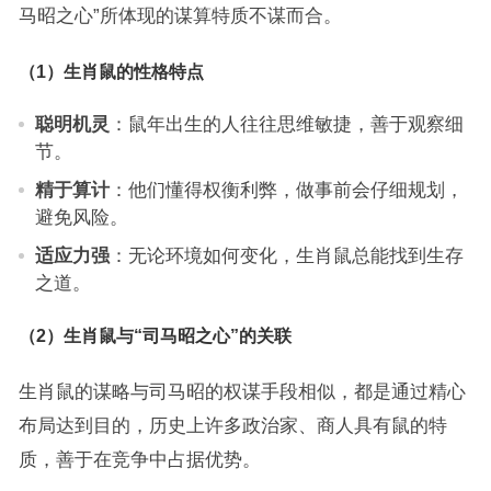
马昭之心”所体现的谋算特质不谋而合。
（1）生肖鼠的性格特点
聪明机灵
：鼠年出生的人往往思维敏捷，善于观察细
节。
精于算计
：他们懂得权衡利弊，做事前会仔细规划，
避免风险。
适应力强
：无论环境如何变化，生肖鼠总能找到生存
之道。
（2）生肖鼠与“司马昭之心”的关联
生肖鼠的谋略与司马昭的权谋手段相似，都是通过精心
布局达到目的，历史上许多政治家、商人具有鼠的特
质，善于在竞争中占据优势。