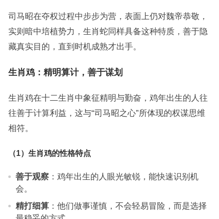
司马昭在夺权过程中步步为营，表面上仍对魏帝恭敬，
实则暗中培植势力，生肖蛇同样具备这种特质，善于隐
藏真实目的，直到时机成熟才出手。
生肖鸡：精明算计，善于谋划
生肖鸡在十二生肖中象征精明与勤奋，鸡年出生的人往
往善于计算利益，这与“司马昭之心”所体现的权谋思维
相符。
（1）生肖鸡的性格特点
善于观察
：鸡年出生的人眼光敏锐，能快速识别机
会。
精打细算
：他们做事谨慎，不会轻易冒险，而是选择
最稳妥的方式。