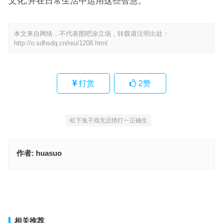
文化,并在日常生活中运用这些智慧。
本文来自网络，不代表图吧涂立场，转载请注明出处：
http://o.sdhsdq.cn/reu/1208.html
打赏
2
赞
松下兔子戏无忌猜打一正确生
作者:
huasuo
南北东西万里程正确生肖，重点释义解读详情
贩夫皂隶指是什么生肖，解读精选词语释义
上一篇
下一篇
相关推荐