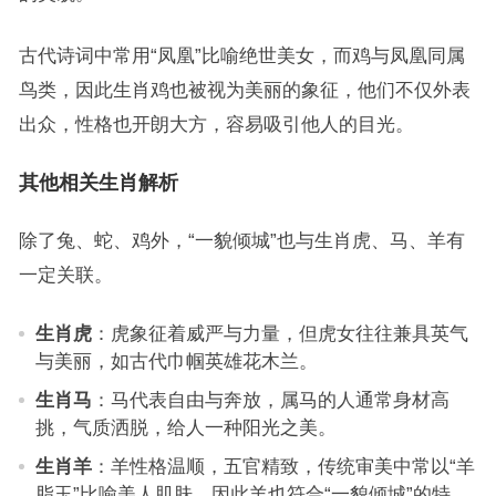
古代诗词中常用“凤凰”比喻绝世美女，而鸡与凤凰同属
鸟类，因此生肖鸡也被视为美丽的象征，他们不仅外表
出众，性格也开朗大方，容易吸引他人的目光。
其他相关生肖解析
除了兔、蛇、鸡外，“一貌倾城”也与生肖虎、马、羊有
一定关联。
生肖虎
：虎象征着威严与力量，但虎女往往兼具英气
与美丽，如古代巾帼英雄花木兰。
生肖马
：马代表自由与奔放，属马的人通常身材高
挑，气质洒脱，给人一种阳光之美。
生肖羊
：羊性格温顺，五官精致，传统审美中常以“羊
脂玉”比喻美人肌肤，因此羊也符合“一貌倾城”的特