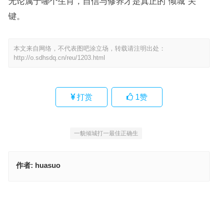
无论属于哪个生肖，自信与修养才是真正的“倾城”关
键。
本文来自网络，不代表图吧涂立场，转载请注明出处：
http://o.sdhsdq.cn/reu/1203.html
打赏
1
赞
一貌倾城打一最佳正确生
作者:
huasuo
一貌倾城指什么生肖，重点释义解读详情
欲钱看姑娘的线蛋子猜是什么生肖，经典作答释义解释
上一篇
下一篇