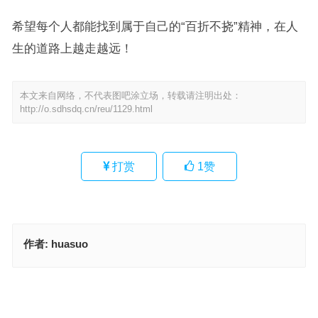
希望每个人都能找到属于自己的“百折不挠”精神，在人
生的道路上越走越远！
本文来自网络，不代表图吧涂立场，转载请注明出处：
http://o.sdhsdq.cn/reu/1129.html
打赏
1
赞
作者:
huasuo
爪牙之士猜打一最佳准确生肖，重点释义解读详情
心绪不宁打一最佳是什么生肖，经典作答释义解释
上一篇
下一篇